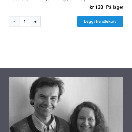
kr
130
På lager
Legg i handlekurv
Natursåpe
av
miljøvennlig
palmeolje
antall