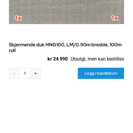
Skjermende duk HNG100, LM/0.90m bredde, 100m
rull
kr
24 990
Utsolgt, men kan bestilles
Legg i handlekurv
Skjermende
duk
HNG100,
LM/0.90m
bredde,
100m
rull
antall