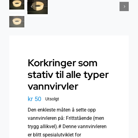
Helse
Om oss
Stråling EMF
Butikk i Oslo
Lys
Kontakt oss
Korkringer som
Vann
Kjøpsvilkår
stativ til alle typer
vannvirvler
Media & Events
Nyheter
kr
50
Utsolgt
Kurs
Den enkleste måten å sette opp
vannvirvleren på: Frittstående (men
trygg allikvel).# Denne vannvirvleren
WooCommerce Cart
er blitt spesialutviklet for