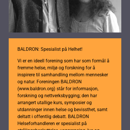
BALDRON: Spesialist på Helhet!
Vi er en ideell forening som har som formål å
fremme helse, miljø og forskning for å
inspirere til samhandling mellom mennesker
og natur. Foreningen BALDRON
(www.baldron.org) står for informasjon,
forskning og nettverksbygging; den har
arrangert utallige kurs, symposier og
utdanninger innen helse og bevissthet, samt
deltatt i offentlig debatt. BALDRON
Helseforhandleren er spesialist på