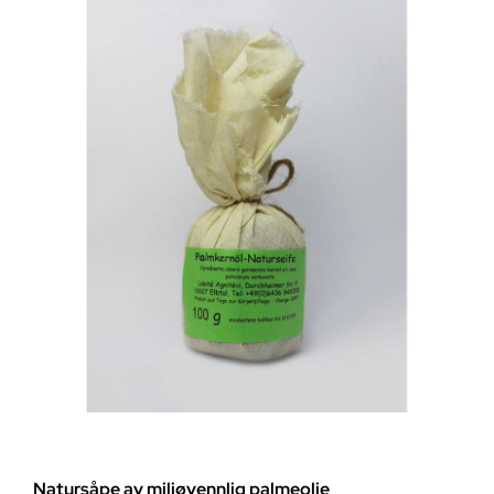
Natursåpe av miljøvennlig palmeolje