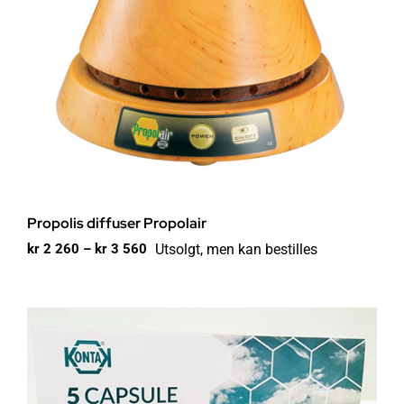
Propolis diffuser Propolair
Prisområde:
Utsolgt, men kan bestilles
kr
2 260
–
kr
3 560
kr 2
260
til
kr 3
560