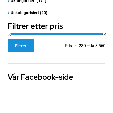
Ukategorisert
(171)
Unkategorisiert
(20)
Filtrer etter pris
Filtrer
Pris:
kr 230
—
kr 3 560
Min.
Makspris
pris
Vår Facebook-side