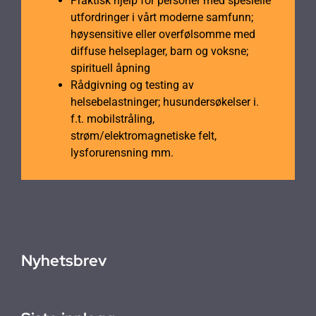
Praktisk hjelp for personer med spesielle
utfordringer i vårt moderne samfunn;
høysensitive eller overfølsomme med
diffuse helseplager, barn og voksne;
spirituell åpning
Rådgivning og testing av
helsebelastninger; husundersøkelser i.
f.t. mobilstråling,
strøm/elektromagnetiske felt,
lysforurensning mm.
Nyhetsbrev