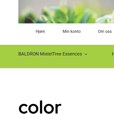
Hjem
Min konto
Om oss
BALDRON MistelTree Essences
color