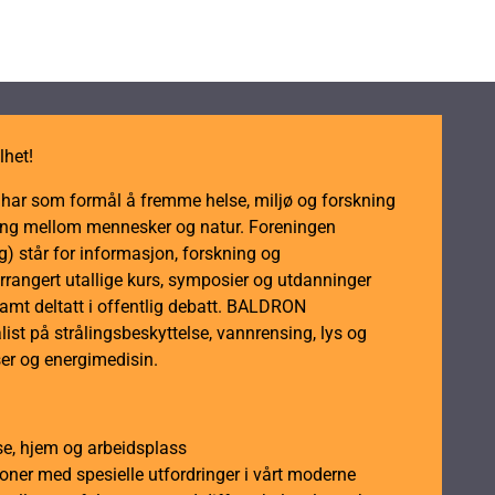
lhet!
m har som formål å fremme helse, miljø og forskning
dling mellom mennesker og natur. Foreningen
 står for informasjon, forskning og
rrangert utallige kurs, symposier og utdanninger
samt deltatt i offentlig debatt. BALDRON
ist på strålingsbeskyttelse, vannrensing, lys og
er og energimedisin.
se, hjem og arbeidsplass
soner med spesielle utfordringer i vårt moderne