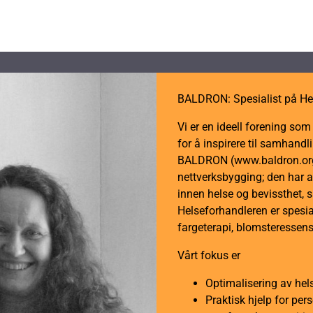
BALDRON: Spesialist på He
Vi er en ideell forening so
for å inspirere til samhan
BALDRON (www.baldron.org)
nettverksbygging; den har a
innen helse og bevissthet, 
Helseforhandleren er spesial
fargeterapi, blomsteressens
Vårt fokus er
Optimalisering av hel
Praktisk hjelp for per