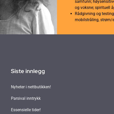
samfunn; høysensitive
og voksne; spirituell 
Rådgivning og testing 
mobilstråling, strøm/
Siste innlegg
Nyheter i nettbutikken!
Parsival inntrykk
Essensielle tider!