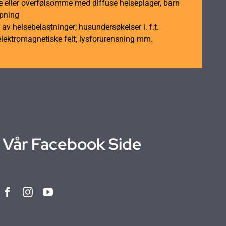
 eller overfølsomme med diffuse helseplager, barn
åpning
av helsebelastninger; husundersøkelser i. f.t.
elektromagnetiske felt, lysforurensning mm.
Vår Facebook Side