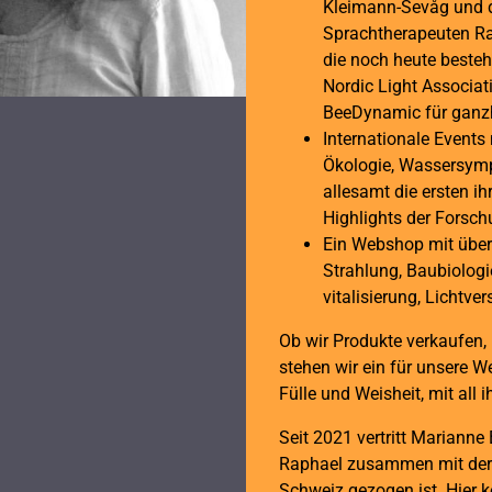
Kleimann-Sevåg und d
Sprachtherapeuten Ra
die noch heute beste
Nordic Light Associat
BeeDynamic für ganzh
Internationale Event
Ökologie, Wassersymp
allesamt die ersten ih
Highlights der Forsch
Ein Webshop mit über
Strahlung, Baubiolog
vitalisierung, Lichtv
Ob wir Produkte verkaufen,
stehen wir ein für unsere We
Fülle und Weisheit, mit all
Seit 2021 vertritt Mariann
Raphael zusammen mit der
Schweiz gezogen ist. Hier k