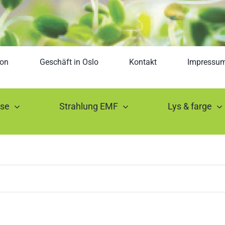
ron
Geschäft in Oslo
Kontakt
Impressu
lse
Strahlung EMF
Lys & farge