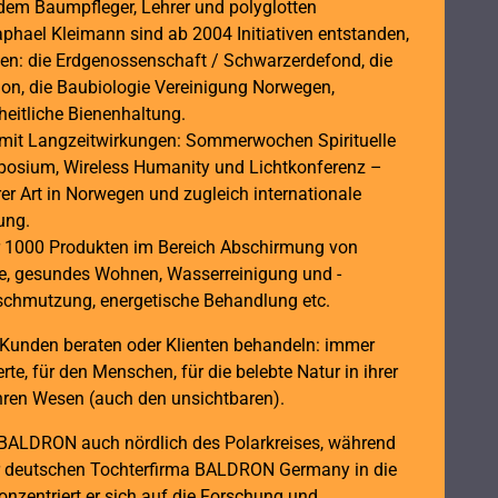
em Baumpfleger, Lehrer und polyglotten
phael Kleimann sind ab 2004 Initiativen entstanden,
hen: die Erdgenossenschaft / Schwarzerdefond, die
ion, die Baubiologie Vereinigung Norwegen,
eitliche Bienenhaltung.
s mit Langzeitwirkungen: Sommerwochen Spirituelle
osium, Wireless Humanity und Lichtkonferenz –
rer Art in Norwegen und zugleich internationale
ung.
 1000 Produkten im Bereich Abschirmung von
ie, gesundes Wohnen, Wasserreinigung und -
erschmutzung, energetische Behandlung etc.
 Kunden beraten oder Klienten behandeln: immer
rte, für den Menschen, für die belebte Natur in ihrer
 ihren Wesen (auch den unsichtbaren).
e BALDRON auch nördlich des Polarkreises, während
 deutschen Tochterfirma BALDRON Germany in die
onzentriert er sich auf die Forschung und