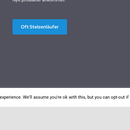
Oft Stelzenläufer
xperience. We'll assume you're ok with this, but you can opt-out if
Norwegian Bokmål
English
Deutsch
Français