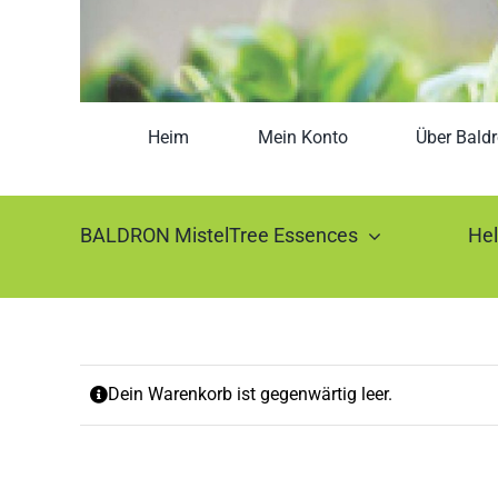
Heim
Mein Konto
Über Bald
BALDRON MistelTree Essences
He
Dein Warenkorb ist gegenwärtig leer.