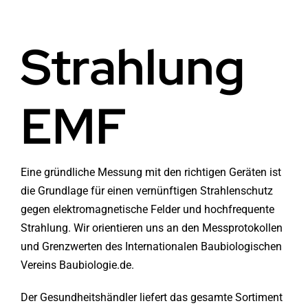
Helse
Über Baldron
Strahlung
Strahlung EMF
Geschäft in Oslo
EMF
Lys & farge
Kontakt
Wasser
Impressum
Eine gründliche Messung mit den richtigen Geräten ist
die Grundlage für einen vernünftigen Strahlenschutz
Media & Events
Nachricht
gegen elektromagnetische Felder und hochfrequente
Strahlung. Wir orientieren uns an den Messprotokollen
Kurse
und Grenzwerten des Internationalen Baubiologischen
Vereins Baubiologie.de.
WooCommerce Cart
Der Gesundheitshändler liefert das gesamte Sortiment