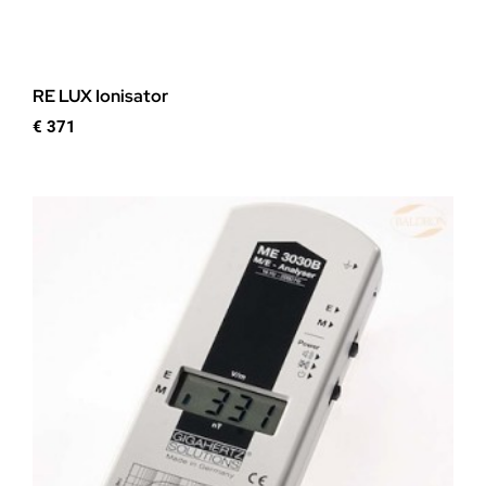
RE LUX Ionisator
€
371