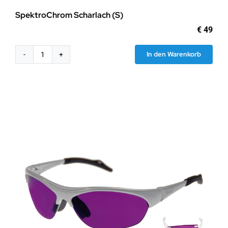
SpektroChrom Scharlach (S)
€
49
In den Warenkorb
SpektroChrom
Scharlach
(S)
Menge