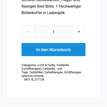
Reinigen Ihrer Brille. 1 Hochwertiger
Brillenkoffer in Lederoptik.
PRiSMA®
Spektro-
Chrom
In den Warenkorb
Set:
12
Categories:
Licht & Farbe
,
Farbbrille
Farbbrillen
(Lichttherapie)
,
Farbbrille - set
Tags:
farbbrillen
,
farbetherapie
,
lichttherapie
,
mit
spechro-chrome
Koffer
SKU:
IE_DT12K
Menge