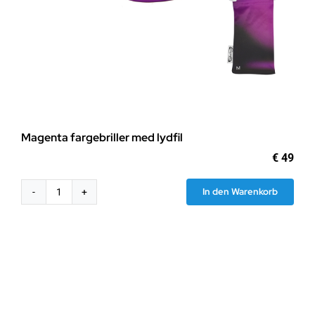
Magenta fargebriller med lydfil
€
49
In den Warenkorb
Magenta
fargebriller
med
lydfil
Menge