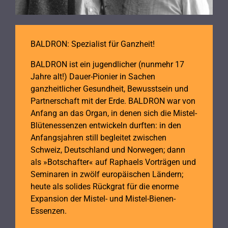
BALDRON: Spezialist für Ganzheit!
BALDRON ist ein jugendlicher (nunmehr 17
Jahre alt!) Dauer-Pionier in Sachen
ganzheitlicher Gesundheit, Bewusstsein und
Partnerschaft mit der Erde. BALDRON war von
Anfang an das Organ, in denen sich die Mistel-
Blütenessenzen entwickeln durften: in den
Anfangsjahren still begleitet zwischen
Schweiz, Deutschland und Norwegen; dann
als »Botschafter« auf Raphaels Vorträgen und
Seminaren in zwölf europäischen Ländern;
heute als solides Rückgrat für die enorme
Expansion der Mistel- und Mistel-Bienen-
Essenzen.