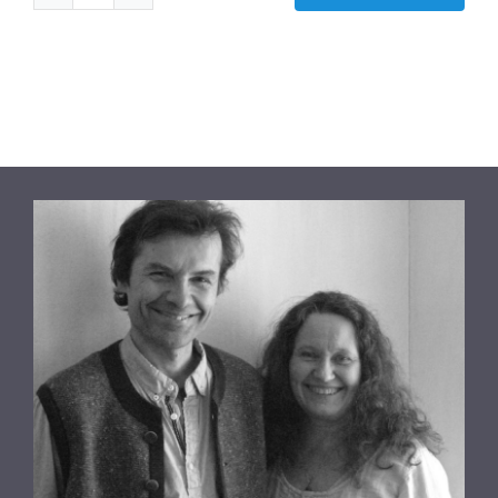
SpectroChrome
Purpur(P)
Menge