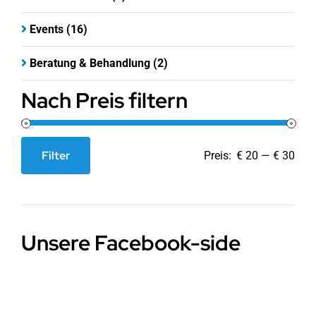
Events
(16)
Beratung & Behandlung
(2)
Nach Preis filtern
Filter
Preis:
€ 20
—
€ 30
Min.
Max.
Preis
Preis
Unsere Facebook-side