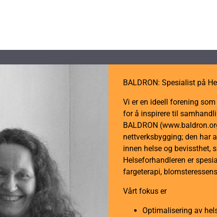
Skjermende
tape
HNX100
antall
BALDRON: Spesialist på He
Vi er en ideell forening so
for å inspirere til samhan
BALDRON (www.baldron.org)
nettverksbygging; den har a
innen helse og bevissthet, 
Helseforhandleren er spesial
fargeterapi, blomsteressens
Vårt fokus er
Optimalisering av hel