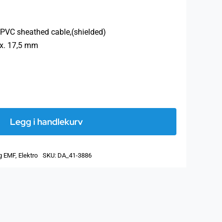
PVC sheathed cable,(shielded)
ox. 17,5 mm
Kabel
til
Legg i handlekurv
el-
installasjon
ng EMF
,
Elektro
SKU:
DA_41-3886
(skjermet)
NYM(St)-
J
5x6,0mm²
antall