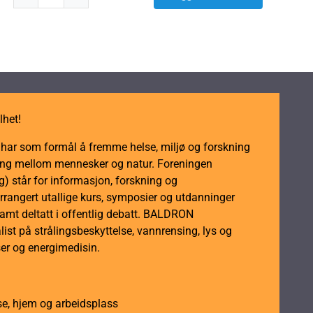
Safe
&
Sound
CLASSIC
3
|
Detektor
|
lhet!
YSHIELD®
m har som formål å fremme helse, miljø og forskning
Edition
dling mellom mennesker og natur. Foreningen
antall
 står for informasjon, forskning og
rrangert utallige kurs, symposier og utdanninger
samt deltatt i offentlig debatt. BALDRON
ist på strålingsbeskyttelse, vannrensing, lys og
er og energimedisin.
se, hjem og arbeidsplass