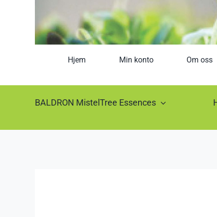
Hjem
Min konto
Om oss
BALDRON MistelTree Essences