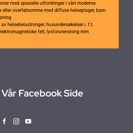
soner med spesielle utfordringer i vårt moderne
 eller overfølsomme med diffuse helseplager, barn
åpning
av helsebelastninger; husundersøkelser i. f.t.
elektromagnetiske felt, lysforurensning mm.
Vår Facebook Side