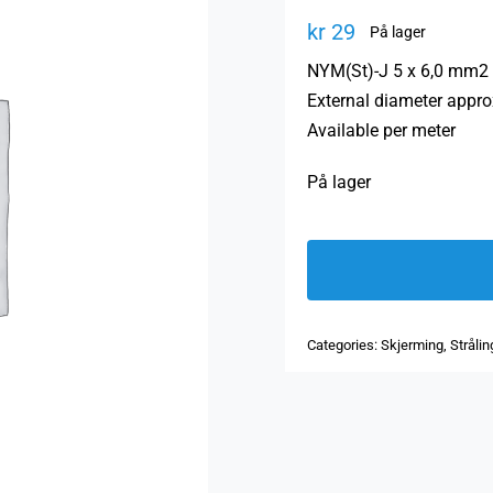
kr
29
På lager
NYM(St)-J 5 x 6,0 mm2 
External diameter appr
Available per meter
På lager
Categories:
Skjerming
,
Stråli