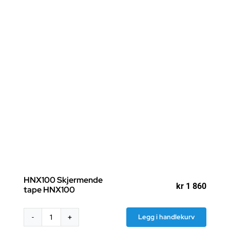
HNX100 Skjermende
kr
1 860
tape HNX100
Legg i handlekurv
HNX100