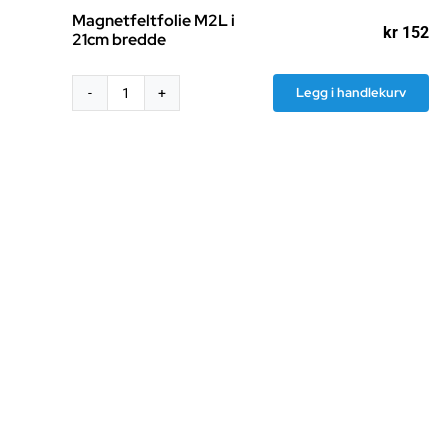
Magnetfeltfolie M2L i
kr
152
21cm bredde
Legg i handlekurv
Magnetfeltfolie
M2L
i
21cm
bredde
antall