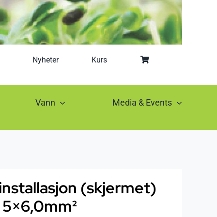
Nyheter
Kurs
Vann
Media & Events
-installasjon (skjermet)
 5×6,0mm²