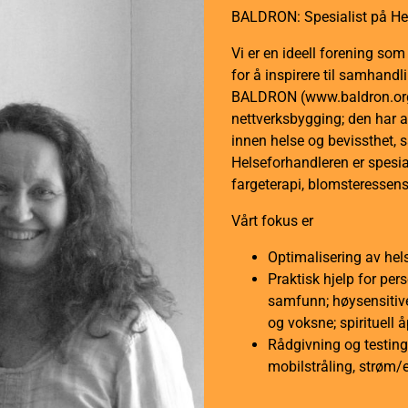
BALDRON: Spesialist på He
Vi er en ideell forening so
for å inspirere til samhan
BALDRON (www.baldron.org)
nettverksbygging; den har a
innen helse og bevissthet, 
Helseforhandleren er spesial
fargeterapi, blomsteressens
Vårt fokus er
Optimalisering av hel
Praktisk hjelp for per
samfunn; høysensitive
og voksne; spirituell 
Rådgivning og testing 
mobilstråling, strøm/