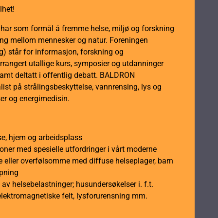
lhet!
m har som formål å fremme helse, miljø og forskning
dling mellom mennesker og natur. Foreningen
 står for informasjon, forskning og
rrangert utallige kurs, symposier og utdanninger
samt deltatt i offentlig debatt. BALDRON
ist på strålingsbeskyttelse, vannrensing, lys og
er og energimedisin.
se, hjem og arbeidsplass
soner med spesielle utfordringer i vårt moderne
 eller overfølsomme med diffuse helseplager, barn
åpning
av helsebelastninger; husundersøkelser i. f.t.
elektromagnetiske felt, lysforurensning mm.