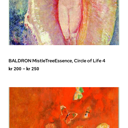
BALDRON MistleTreeEssence, Circle of Life 4
Prisområde:
kr
200
–
kr
250
kr 200
til
kr 250