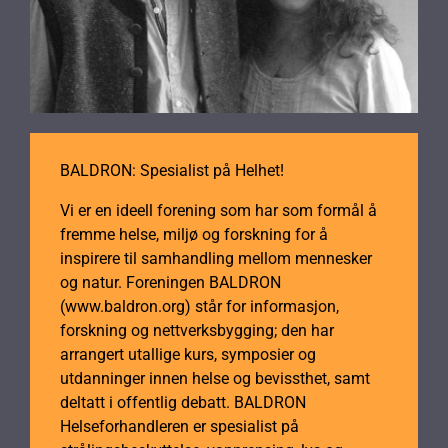
BALDRON: Spesialist på Helhet!
Vi er en ideell forening som har som formål å
fremme helse, miljø og forskning for å
inspirere til samhandling mellom mennesker
og natur. Foreningen BALDRON
(www.baldron.org) står for informasjon,
forskning og nettverksbygging; den har
arrangert utallige kurs, symposier og
utdanninger innen helse og bevissthet, samt
deltatt i offentlig debatt. BALDRON
Helseforhandleren er spesialist på