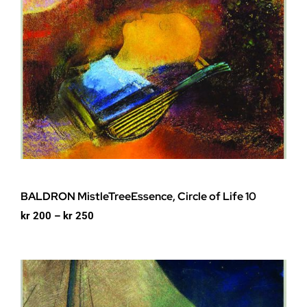
BALDRON MistleTreeEssence, Circle of Life 10
Prisområde:
kr
200
–
kr
250
kr 200
til
kr 250