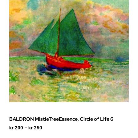
BALDRON MistleTreeEssence, Circle of Life 6
Prisområde:
kr
200
–
kr
250
kr 200