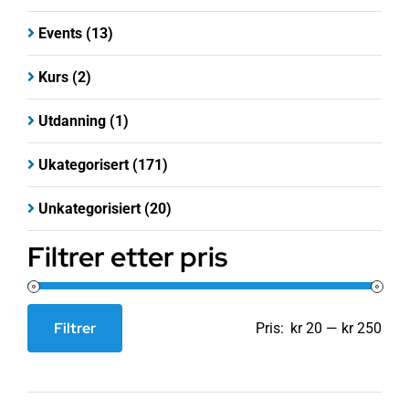
Events
(13)
Kurs
(2)
Utdanning
(1)
Ukategorisert
(171)
Unkategorisiert
(20)
Filtrer etter pris
Filtrer
Pris:
kr 20
—
kr 250
Min.
Makspris
pris