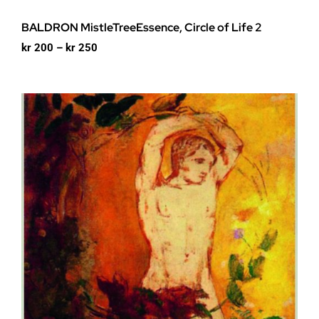
BALDRON MistleTreeEssence, Circle of Life 2
Prisområde:
kr
200
–
kr
250
kr 200
til
kr 250