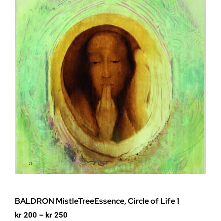
BALDRON MistleTreeEssence, Circle of Life 1
Prisområde:
kr
200
–
kr
250