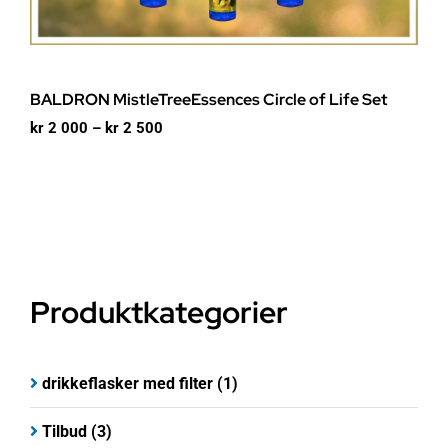
BALDRON MistleTreeEssences Circle of Life Set
Prisområde:
kr
2 000
–
kr
2 500
kr 2
000
til
kr 2
500
Produktkategorier
drikkeflasker med filter
(1)
Tilbud
(3)