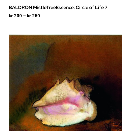
BALDRON MistleTreeEssence, Circle of Life 7
Prisområde:
kr
200
–
kr
250
kr 200
til
kr 250