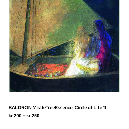
BALDRON MistleTreeEssence, Circle of Life 11
Prisområde:
kr
200
–
kr
250
kr 200
til