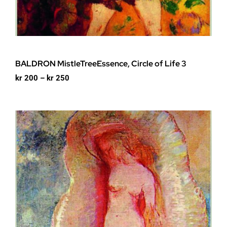
BALDRON MistleTreeEssence, Circle of Life 3
Prisområde:
kr
200
–
kr
250
kr 200
til
kr 250