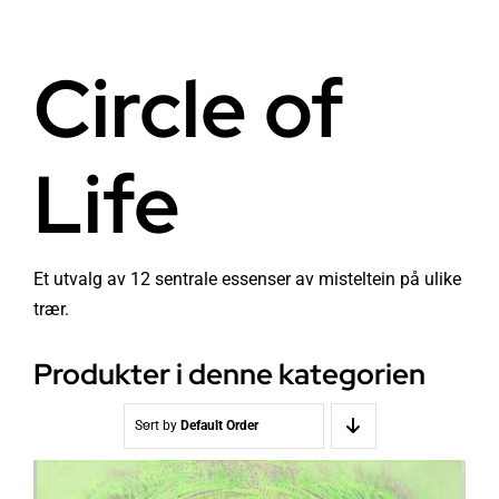
Helse
Om oss
Circle of
Stråling EMF
Butikk i Oslo
Life
Lys
Kontakt oss
Vann
Kjøpsvilkår
Et utvalg av 12 sentrale essenser av misteltein på ulike
trær.
Media & Events
Nyheter
Produkter i denne kategorien
Kurs
Sort by
Default Order
WooCommerce Cart