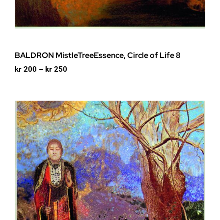
BALDRON MistleTreeEssence, Circle of Life 8
Prisområde:
kr
200
–
kr
250
kr 200
til
kr 250