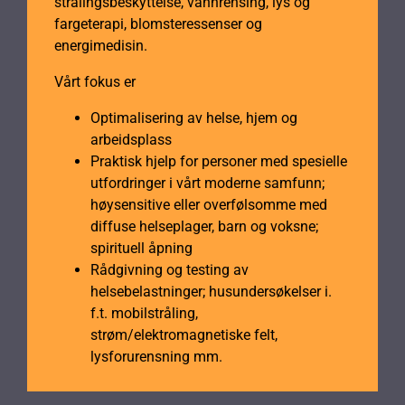
strålingsbeskyttelse, vannrensing, lys og
fargeterapi, blomsteressenser og
energimedisin.
Vårt fokus er
Optimalisering av helse, hjem og
arbeidsplass
Praktisk hjelp for personer med spesielle
utfordringer i vårt moderne samfunn;
høysensitive eller overfølsomme med
diffuse helseplager, barn og voksne;
spirituell åpning
Rådgivning og testing av
helsebelastninger; husundersøkelser i.
f.t. mobilstråling,
strøm/elektromagnetiske felt,
lysforurensning mm.