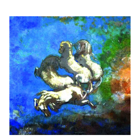
kr 200
til
kr 250