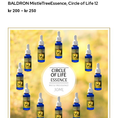
BALDRON MistleTreeEssence, Circle of Life 12
Prisområde:
kr
200
–
kr
250
kr 200
til
kr 250