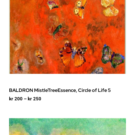
BALDRON MistleTreeEssence, Circle of Life 5
Prisområde:
kr
200
–
kr
250
kr 200
til
kr 250