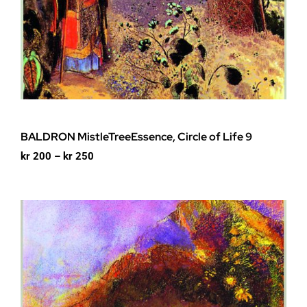
BALDRON MistleTreeEssence, Circle of Life 9
Prisområde:
kr
200
–
kr
250
kr 200
til
kr 250