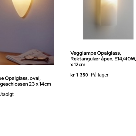
Vegglampe Opalglass,
Rektangulær åpen, E14/40W,
x 12cm
På lager
kr
1 350
 Opalglass, oval,
geschlossen 23 x 14cm
Utsolgt