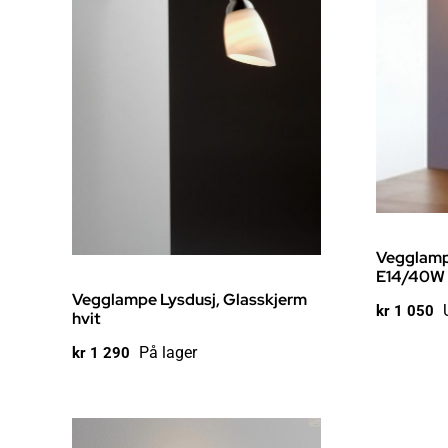
Vegglampe
E14/40W 
Vegglampe Lysdusj, Glasskjerm
kr
1 050
hvit
På lager
kr
1 290