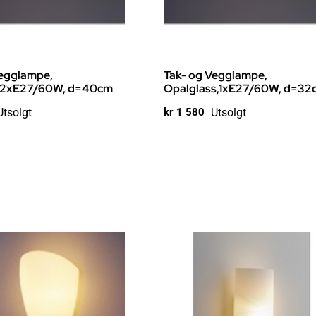
Vegglampe,
Tak- og Vegglampe,
,2xE27/60W, d=40cm
Opalglass,1xE27/60W, d=32
Utsolgt
Utsolgt
kr
1 580