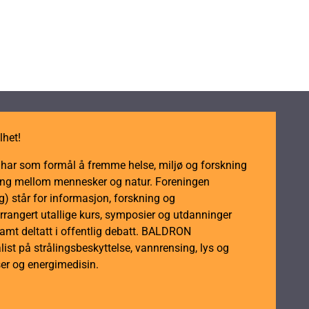
lhet!
m har som formål å fremme helse, miljø og forskning
dling mellom mennesker og natur. Foreningen
 står for informasjon, forskning og
rrangert utallige kurs, symposier og utdanninger
samt deltatt i offentlig debatt. BALDRON
ist på strålingsbeskyttelse, vannrensing, lys og
er og energimedisin.