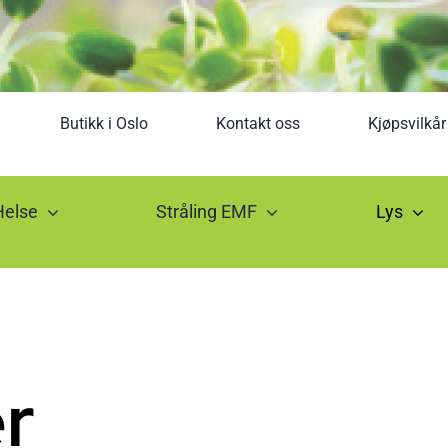
Butikk i Oslo
Kontakt oss
Kjøpsvilkår
Helse
Stråling EMF
Lys
r