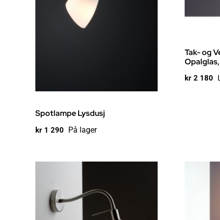
Tak- og 
Opalglas
kr
2 180
Spotlampe Lysdusj
På lager
kr
1 290