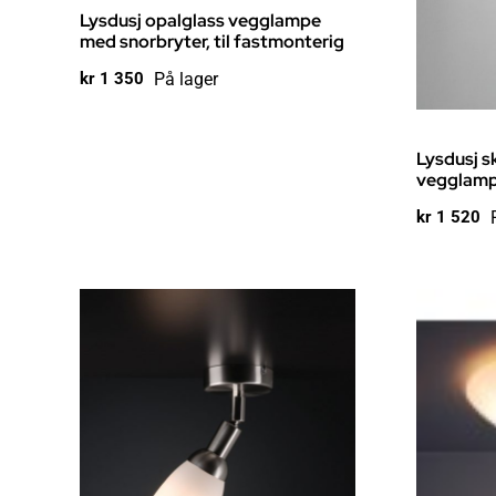
Lysdusj opalglass vegglampe
med snorbryter, til fastmonterig
På lager
kr
1 350
Lysdusj s
vegglampe
kr
1 520