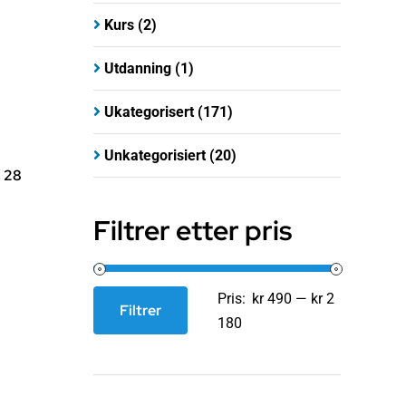
Kurs
(2)
Utdanning
(1)
Ukategorisert
(171)
Unkategorisiert
(20)
 28
Filtrer etter pris
Pris:
kr 490
—
kr 2
Filtrer
Min.
Makspris
180
pris