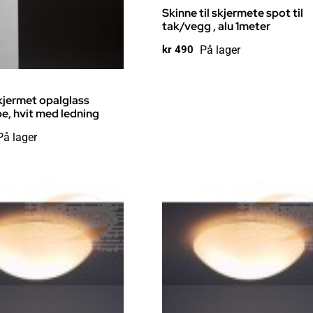
Skinne til skjermete spot til
tak/vegg , alu 1meter
På lager
kr
490
kjermet opalglass
, hvit med ledning
På lager