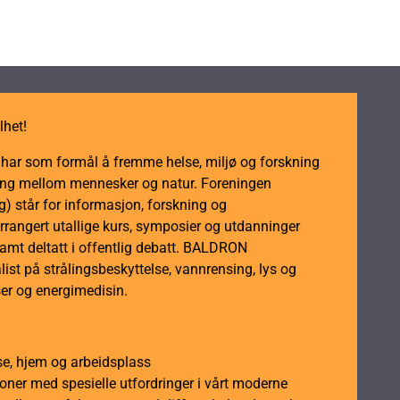
lhet!
m har som formål å fremme helse, miljø og forskning
dling mellom mennesker og natur. Foreningen
 står for informasjon, forskning og
rrangert utallige kurs, symposier og utdanninger
samt deltatt i offentlig debatt. BALDRON
ist på strålingsbeskyttelse, vannrensing, lys og
er og energimedisin.
se, hjem og arbeidsplass
soner med spesielle utfordringer i vårt moderne