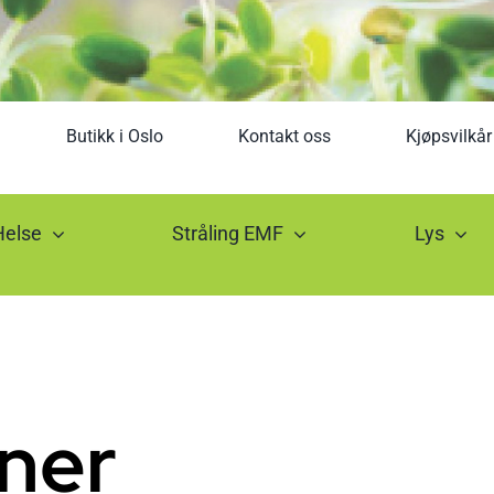
Butikk i Oslo
Kontakt oss
Kjøpsvilkår
Helse
Stråling EMF
Lys
oner