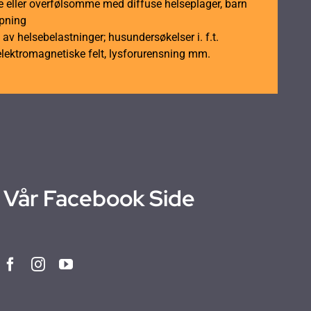
 eller overfølsomme med diffuse helseplager, barn
åpning
av helsebelastninger; husundersøkelser i. f.t.
elektromagnetiske felt, lysforurensning mm.
Vår Facebook Side