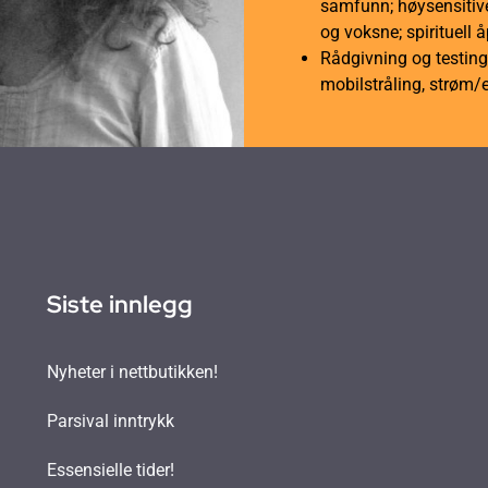
samfunn; høysensitive
og voksne; spirituell 
Rådgivning og testing 
mobilstråling, strøm/
Siste innlegg
Nyheter i nettbutikken!
Parsival inntrykk
Essensielle tider!