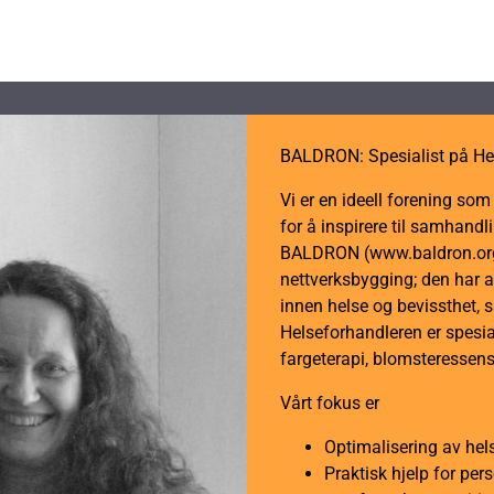
BALDRON: Spesialist på He
Vi er en ideell forening so
for å inspirere til samhan
BALDRON (www.baldron.org)
nettverksbygging; den har a
innen helse og bevissthet, 
Helseforhandleren er spesial
fargeterapi, blomsteressens
Vårt fokus er
Optimalisering av hel
Praktisk hjelp for per