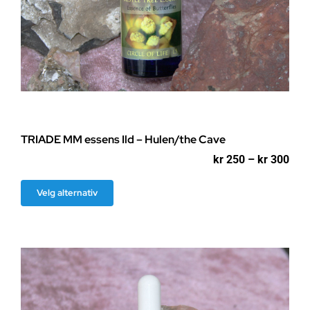
TRIADE MM essens Ild – Hulen/the Cave
Pri
kr
250
–
kr
300
kr 2
til
Dette
Velg alternativ
kr 3
produktet
har
flere
varianter.
Alternativene
kan