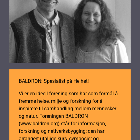
BALDRON: Spesialist på Helhet!
Vi er en ideell forening som har som formål å
fremme helse, miljø og forskning for å
inspirere til samhandling mellom mennesker
og natur. Foreningen BALDRON
(www.baldron.org) står for informasjon,
forskning og nettverksbygging; den har
arrangert utallige kurs, symposier og