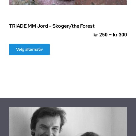
TRIADE MM Jord – Skogen/the Forest
Pri
kr
250
–
kr
300
kr 2
til
Dette
Velg alternativ
kr 3
produktet
har
flere
varianter.
Alternativene
kan
velges
på
produktsiden