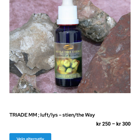
velges
på
produktsiden
TRIADE MM ; luft/lys – stien/the Way
Pri
kr
250
–
kr
300
kr 2
til
Dette
Velg alternativ