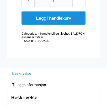
BALDRON
Essence
Booklet
Legg i handlekurv
64
sider
Categories:
Infomateriell og tilbehør
,
BALDRON-
PDF
essenser
,
Bøker
SKU:
B_E_BOOKLET
(e-
bok)
antall
Beskrivelse
Tilleggsinformasjon
Beskrivelse