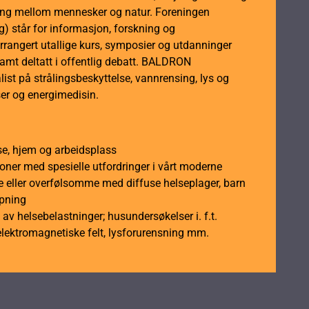
dling mellom mennesker og natur. Foreningen
 står for informasjon, forskning og
rrangert utallige kurs, symposier og utdanninger
samt deltatt i offentlig debatt. BALDRON
ist på strålingsbeskyttelse, vannrensing, lys og
er og energimedisin.
se, hjem og arbeidsplass
soner med spesielle utfordringer i vårt moderne
 eller overfølsomme med diffuse helseplager, barn
åpning
av helsebelastninger; husundersøkelser i. f.t.
elektromagnetiske felt, lysforurensning mm.