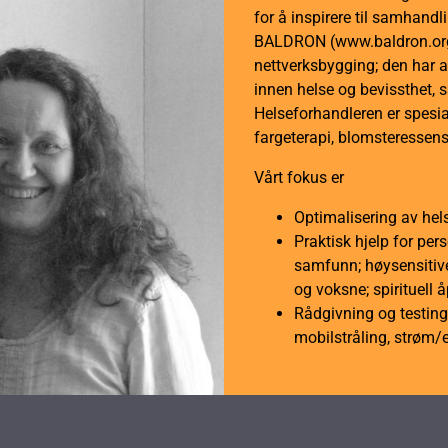
for å inspirere til samhan
BALDRON (www.baldron.org)
nettverksbygging; den har a
innen helse og bevissthet, 
Helseforhandleren er spesial
fargeterapi, blomsteressens
Vårt fokus er
Optimalisering av hel
Praktisk hjelp for per
samfunn; høysensitive
og voksne; spirituell 
Rådgivning og testing 
mobilstråling, strøm/