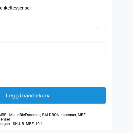
50
 enkeltessenser
00


Legg i handlekurv
MBE - MistelBieEssenser
,
BALDRON-essenser
,
MBE -
senser
orgen
SKU:
B_MBE_10-1