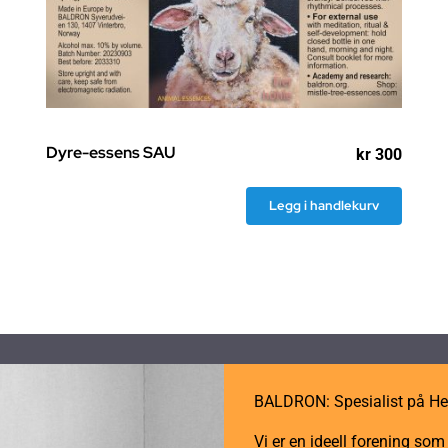
Dyre-essens SAU
kr
300
Legg i handlekurv
BALDRON: Spesialist på He
Vi er en ideell forening so