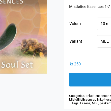
kr 2
MistleBee Essences 1-7
til
kr 3
Volum
Variant
kr
250
Categories:
Enkelt-essenser
,
MistelBieEssenser
,
Enkelt-es
Tags:
Essens
,
MBE
,
påskem