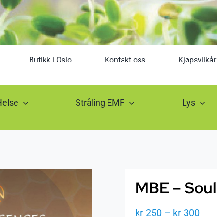
Butikk i Oslo
Kontakt oss
Kjøpsvilkår
Helse
Stråling EMF
Lys
MBE – Soul 
Pri
kr
250
–
kr
300