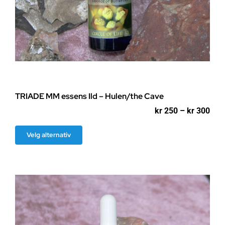
TRIADE MM essens Ild – Hulen/the Cave
Pri
kr
250
–
kr
300
kr 2
til
Dette
Velg alternativ
kr 3
produktet
har
flere
varianter.
Alternativene
kan