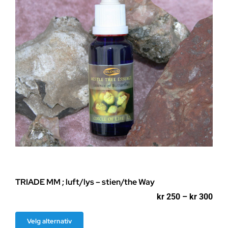
velges
på
produktsiden
TRIADE MM ; luft/lys – stien/the Way
Pri
kr
250
–
kr
300
kr 2
til
Dette
Velg alternativ
kr 3