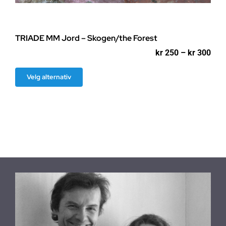
TRIADE MM Jord – Skogen/the Forest
Pri
kr
250
–
kr
300
kr 2
til
Dette
Velg alternativ
kr 3
produktet
har
flere
varianter.
Alternativene
kan
velges
på
produktsiden