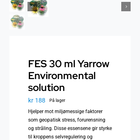
Helse
Om oss
Stråling EMF
Butikk i Oslo
Lys
Kontakt oss
FES 30 ml Yarrow
Vann
Kjøpsvilkår
Environmental
solution
Media & Events
Nyheter
kr
188
På lager
Kurs
Hjelper mot miljømessige faktorer
som geopatisk stress, forurensning
og stråling. Disse essensene gir styrke
WooCommerce Cart
til kroppens selvregulering og