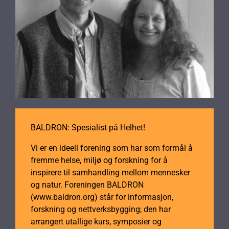
BALDRON: Spesialist på Helhet!
Vi er en ideell forening som har som formål å
fremme helse, miljø og forskning for å
inspirere til samhandling mellom mennesker
og natur. Foreningen BALDRON
(www.baldron.org) står for informasjon,
forskning og nettverksbygging; den har
arrangert utallige kurs, symposier og