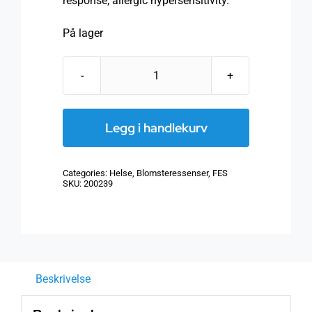
response; allergic hypersensitivity.
På lager
FES
30
ml
Legg i handlekurv
Yarrow
Environmental
Categories:
Helse
,
Blomsteressenser
,
FES
solution
SKU:
200239
antall
Beskrivelse