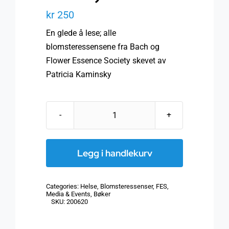
kr
250
En glede å lese; alle
blomsteressensene fra Bach og
Flower Essence Society skevet av
Patricia Kaminsky
FES
&
Bach
Legg i handlekurv
Flower
Essence
Categories:
Helse
,
Blomsteressenser
,
FES
,
Repertory
Media & Events
,
Bøker
SKU:
200620
(spiral-
baund)