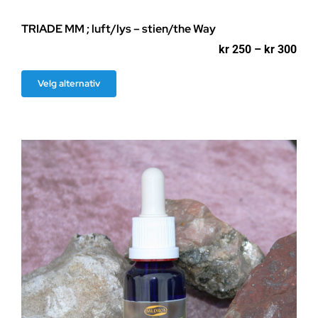
TRIADE MM ; luft/lys – stien/the Way
Pri
kr
250
–
kr
300
kr 2
til
Dette
Velg alternativ
kr 3
produktet
har
flere
varianter.
Alternativene
kan
velges
på
produktsiden