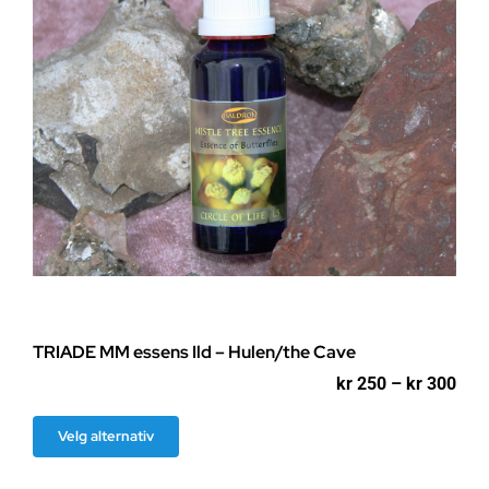
TRIADE MM essens Ild – Hulen/the Cave
Pri
kr
250
–
kr
300
kr 2
til
Dette
Velg alternativ
kr 3
produktet
har