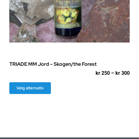
TRIADE MM Jord – Skogen/the Forest
Pri
kr
250
–
kr
300
kr 2
til
Dette
Velg alternativ
kr 3
produktet
har
flere
varianter.
Alternativene
kan