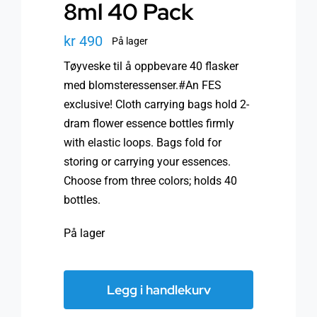
8ml 40 Pack
kr
490
På lager
Tøyveske til å oppbevare 40 flasker
med blomsteressenser.#An FES
exclusive! Cloth carrying bags hold 2-
dram flower essence bottles firmly
with elastic loops. Bags fold for
storing or carrying your essences.
Choose from three colors; holds 40
bottles.
På lager
FES
Travel
Legg i handlekurv
Bag,