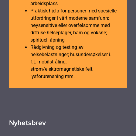
arbeidsplass
Praktisk hjelp for personer med spesielle
utfordringer i vårt moderne samfunn;
høysensitive eller overfølsomme med
diffuse helseplager, barn og voksne;
spirituell åpning
Rådgivning og testing av
helsebelastninger; husundersøkelser i.
f.t. mobilstråling,
strøm/elektromagnetiske felt,
lysforurensning mm.
Nyhetsbrev