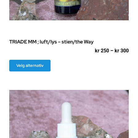
TRIADE MM ; luft/lys – stien/the Way
Pri
kr
250
–
kr
300
kr 2
til
Dette
Velg alternativ
kr 3
produktet
har
flere
varianter.
Alternativene
kan
velges
på