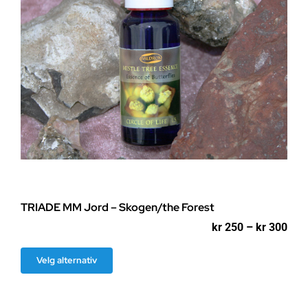
produktsiden
TRIADE MM Jord – Skogen/the Forest
Pri
kr
250
–
kr
300
kr 2
til
Dette
Velg alternativ
kr 3
produktet
har