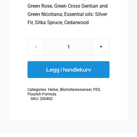
Green Rose, Green Cross Gentian and
Green Nicotiana; Essential oils: Silver
Fir, Sitka Spruce, Cedarwood
FES
Flourish
Spray,
Legg i handlekurv
30ml,
Gaia
Categories:
Helse
,
Blomsteressenser
,
FES
,
Green
Flourish Formula
SKU:
200402
antall