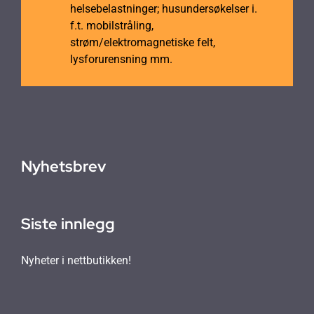
helsebelastninger; husundersøkelser i.
f.t. mobilstråling,
strøm/elektromagnetiske felt,
lysforurensning mm.
Nyhetsbrev
Siste innlegg
Nyheter i nettbutikken!