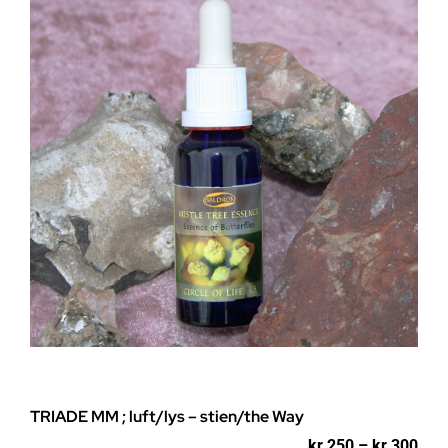
Alternativene
kan
velges
på
produktsiden
TRIADE MM ; luft/lys – stien/the Way
Pri
kr
250
–
kr
300