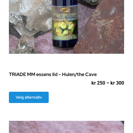
TRIADE MM essens Ild – Hulen/the Cave
Pri
kr
250
–
kr
300
kr 2
til
Dette
Velg alternativ
kr 3
produktet
har
flere
varianter.