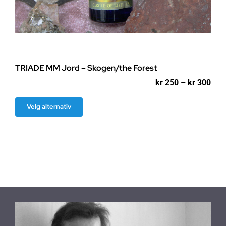
TRIADE MM Jord – Skogen/the Forest
Pri
kr
250
–
kr
300
kr 2
til
Dette
Velg alternativ
kr 3
produktet
har
flere
varianter.
Alternativene
kan
velges
på