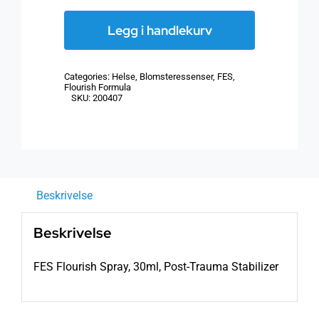
Flourish
Spray,
Legg i handlekurv
30ml,
Post-
Categories:
Helse
,
Blomsteressenser
,
FES
,
Trauma
Flourish Formula
SKU:
200407
Stabilizer
antall
Beskrivelse
Beskrivelse
FES Flourish Spray, 30ml, Post-Trauma Stabilizer