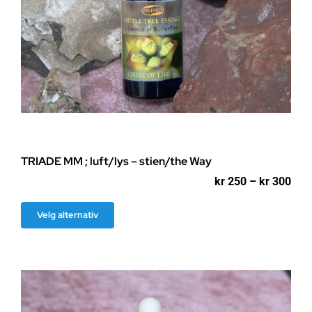
TRIADE MM ; luft/lys – stien/the Way
Pri
kr
250
–
kr
300
kr 2
til
Dette
Velg alternativ
kr 3
produktet
har
flere
varianter.
Alternativene