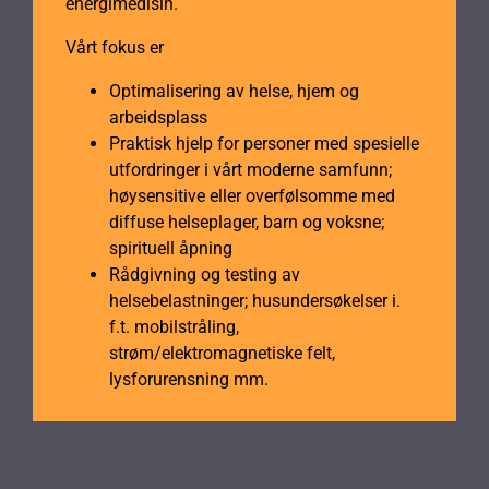
energimedisin.
Vårt fokus er
Optimalisering av helse, hjem og
arbeidsplass
Praktisk hjelp for personer med spesielle
utfordringer i vårt moderne samfunn;
høysensitive eller overfølsomme med
diffuse helseplager, barn og voksne;
spirituell åpning
Rådgivning og testing av
helsebelastninger; husundersøkelser i.
f.t. mobilstråling,
strøm/elektromagnetiske felt,
lysforurensning mm.