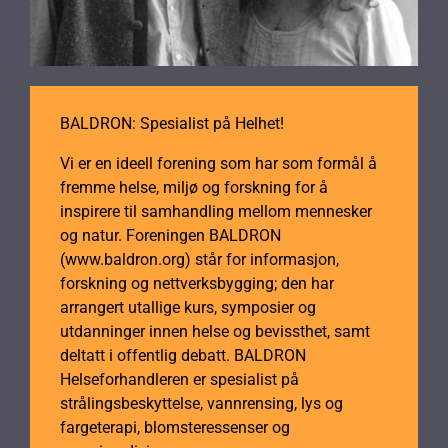
BALDRON: Spesialist på Helhet!
Vi er en ideell forening som har som formål å
fremme helse, miljø og forskning for å
inspirere til samhandling mellom mennesker
og natur. Foreningen BALDRON
(www.baldron.org) står for informasjon,
forskning og nettverksbygging; den har
arrangert utallige kurs, symposier og
utdanninger innen helse og bevissthet, samt
deltatt i offentlig debatt. BALDRON
Helseforhandleren er spesialist på
strålingsbeskyttelse, vannrensing, lys og
fargeterapi, blomsteressenser og