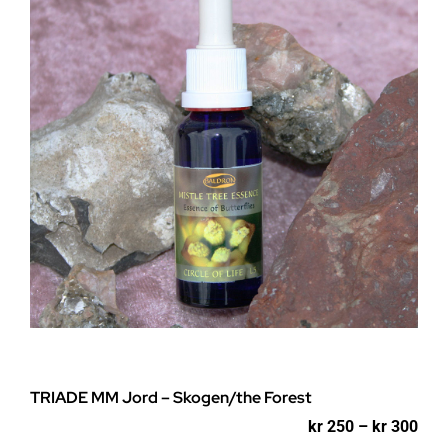
kan
velges
på
produktsiden
TRIADE MM Jord – Skogen/the Forest
Pri
kr
250
–
kr
300
kr 2