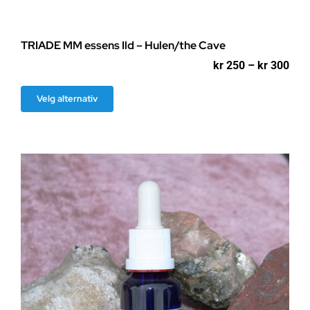
TRIADE MM essens Ild – Hulen/the Cave
Pri
kr
250
–
kr
300
kr 2
til
Dette
Velg alternativ
kr 3
produktet
har
flere
varianter.
Alternativene
kan
velges
på
produktsiden