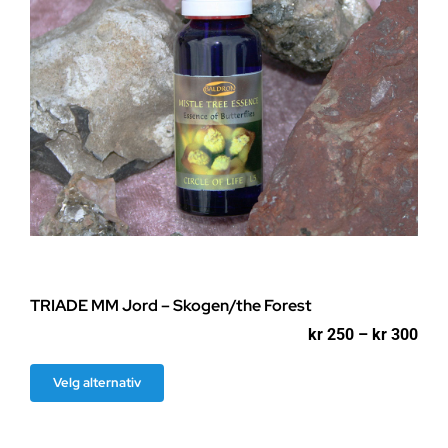
produktsiden
TRIADE MM Jord – Skogen/the Forest
Pri
kr
250
–
kr
300
kr 2
til
Dette
Velg alternativ
kr 3
produktet
har