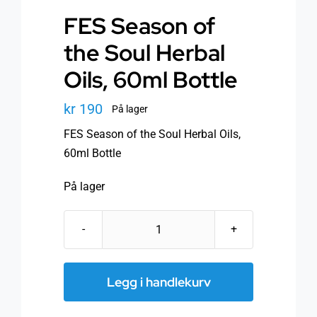
FES Season of
the Soul Herbal
Oils, 60ml Bottle
kr
190
På lager
FES Season of the Soul Herbal Oils,
60ml Bottle
På lager
FES
Season
of
Legg i handlekurv
the
Soul