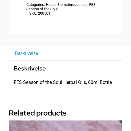
Categories:
Helse
,
Blomsteressenser
,
FES
,
Herbal
Season of the Soul
SKU:
200501
Oils,
60ml
Bottle
antall
Beskrivelse
Beskrivelse
FES Season of the Soul Herbal Oils, 60ml Bottle
Related products