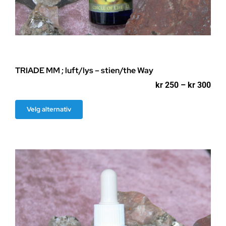
TRIADE MM ; luft/lys – stien/the Way
Pri
kr
250
–
kr
300
kr 2
til
Dette
Velg alternativ
kr 3
produktet
har
flere
varianter.
Alternativene
kan
velges
på