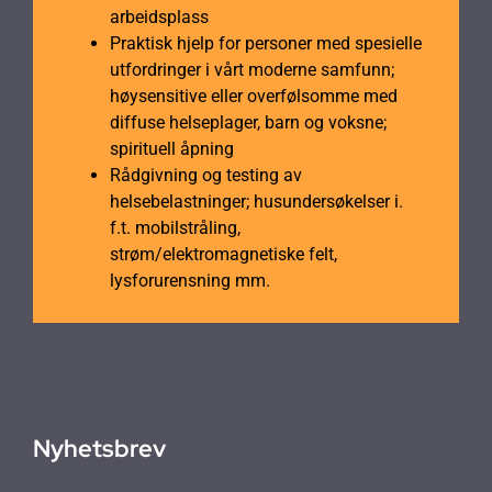
arbeidsplass
Praktisk hjelp for personer med spesielle
utfordringer i vårt moderne samfunn;
høysensitive eller overfølsomme med
diffuse helseplager, barn og voksne;
spirituell åpning
Rådgivning og testing av
helsebelastninger; husundersøkelser i.
f.t. mobilstråling,
strøm/elektromagnetiske felt,
lysforurensning mm.
Nyhetsbrev