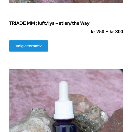
TRIADE MM ; luft/lys – stien/the Way
Pri
kr
250
–
kr
300
kr 2
til
Dette
Velg alternativ
kr 3
produktet
har
flere
varianter.
Alternativene
kan
velges
på
produktsiden