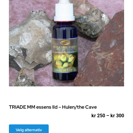
TRIADE MM essens Ild – Hulen/the Cave
Pri
kr
250
–
kr
300
kr 2
til
Dette
Velg alternativ
kr 3