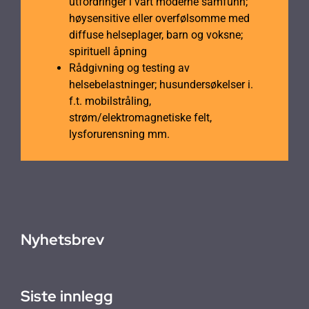
utfordringer i vårt moderne samfunn;
høysensitive eller overfølsomme med
diffuse helseplager, barn og voksne;
spirituell åpning
Rådgivning og testing av
helsebelastninger; husundersøkelser i.
f.t. mobilstråling,
strøm/elektromagnetiske felt,
lysforurensning mm.
Nyhetsbrev
Siste innlegg