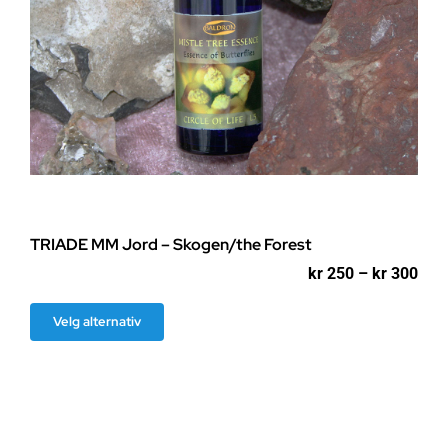
TRIADE MM Jord – Skogen/the Forest
Pri
kr
250
–
kr
300
kr 2
til
Dette
Velg alternativ
kr 3
produktet
har
flere
varianter.