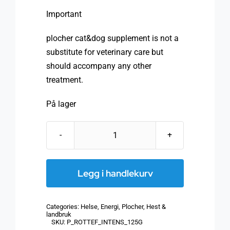
Important
plocher cat&dog supplement is not a
substitute for veterinary care but
should accompany any other
treatment.
På lager
Plocher
stallklimatilskudd
125g
Legg i handlekurv
antall
Categories:
Helse
,
Energi
,
Plocher
,
Hest &
landbruk
SKU:
P_ROTTEF_INTENS_125G