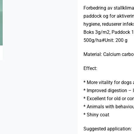
Forbedring av stallklima
paddock og for aktiver
hygiene, reduserer infek
Boks 3g/m2, Paddock 1
500g/ha#Unit: 200 g
Material: Calcium carb
Effect:
* More vitality for dogs
* Improved digestion – 
* Excellent for old or c
* Animals with behavio
* Shiny coat
Suggested application: