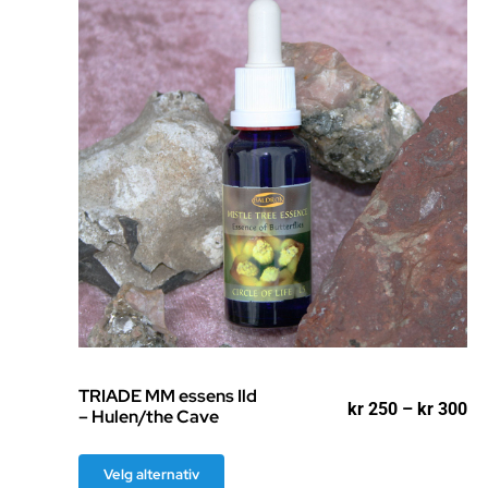
TRIADE MM essens Ild
Pr
kr
250
–
kr
300
– Hulen/the Cave
kr
til
Dette
kr
Velg alternativ