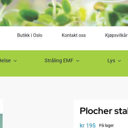
Butikk i Oslo
Kontakt oss
Kjøpsvilkår
Helse
Stråling EMF
Lys
Plocher sta
kr
195
På lager