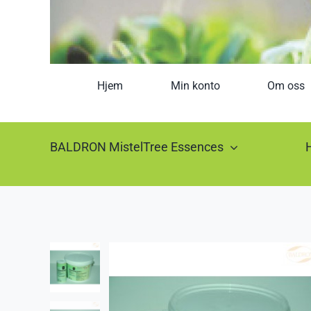
Hjem
Min konto
Om oss
BALDRON MistelTree Essences