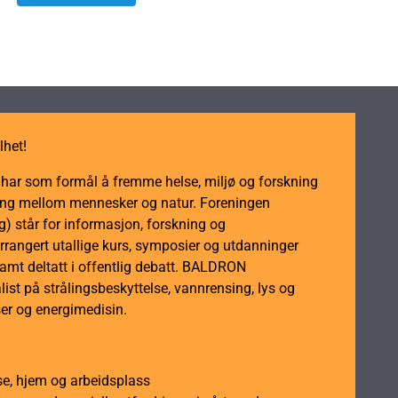
produktet
har
flere
varianter.
Alternativene
kan
lhet!
velges
på
m har som formål å fremme helse, miljø og forskning
produktsiden
dling mellom mennesker og natur. Foreningen
 står for informasjon, forskning og
rrangert utallige kurs, symposier og utdanninger
samt deltatt i offentlig debatt. BALDRON
ist på strålingsbeskyttelse, vannrensing, lys og
er og energimedisin.
se, hjem og arbeidsplass