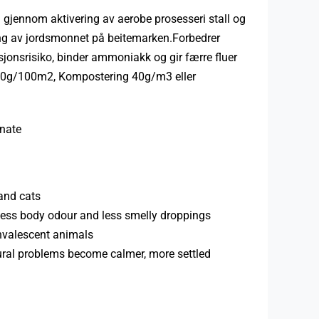
 gjennom aktivering av aerobe prosesseri stall og
ing av jordsmonnet på beitemarken.Forbedrer
sjonsrisiko, binder ammoniakk og gir færre fluer
0g/100m2, Kompostering 40g/m3 eller
onate
 and cats
less body odour and less smelly droppings
onvalescent animals
ural problems become calmer, more settled