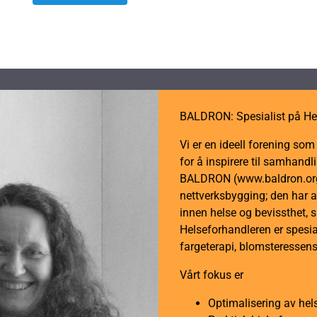
produktet
har
flere
varianter.
Alternativene
kan
BALDRON: Spesialist på He
velges
på
Vi er en ideell forening so
produktsiden
for å inspirere til samhan
BALDRON (www.baldron.org)
nettverksbygging; den har a
innen helse og bevissthet, 
Helseforhandleren er spesial
fargeterapi, blomsteressens
Vårt fokus er
Optimalisering av hel