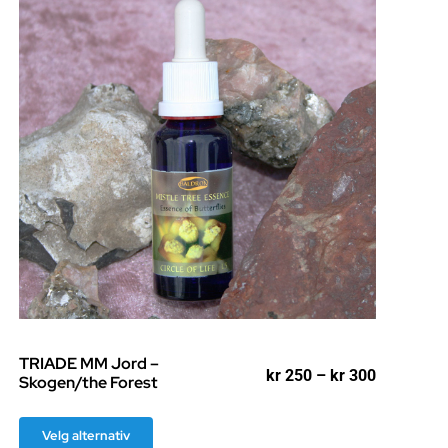
TRIADE MM Jord –
mråde:
Prisområd
kr
250
–
kr
300
Skogen/the Forest
kr 250
til
Dette
kr 300
Velg alternativ