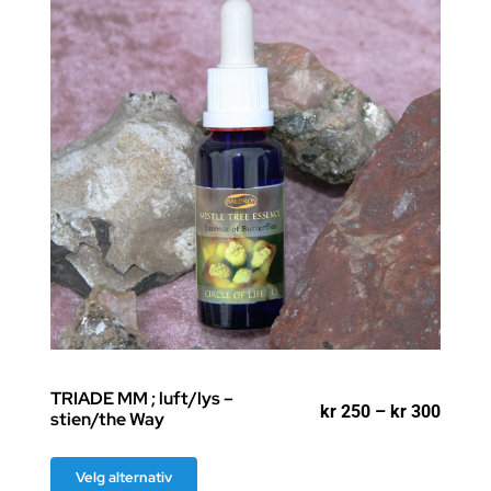
TRIADE MM ; luft/lys –
isområde:
Priso
kr
250
–
kr
300
stien/the Way
 250
kr 250
til
Dette
 300
kr 300
Velg alternativ