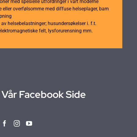
soner med spesielle utfordringer i vårt moderne
 eller overfølsomme med diffuse helseplager, barn
åpning
av helsebelastninger; husundersøkelser i. f.t.
elektromagnetiske felt, lysforurensning mm.
Vår Facebook Side