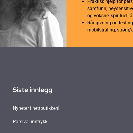
Praktisk hjelp for per
samfunn; høysensitive
og voksne; spirituell 
Rådgivning og testing 
mobilstråling, strøm/
Siste innlegg
Nyheter i nettbutikken!
Parsival inntrykk