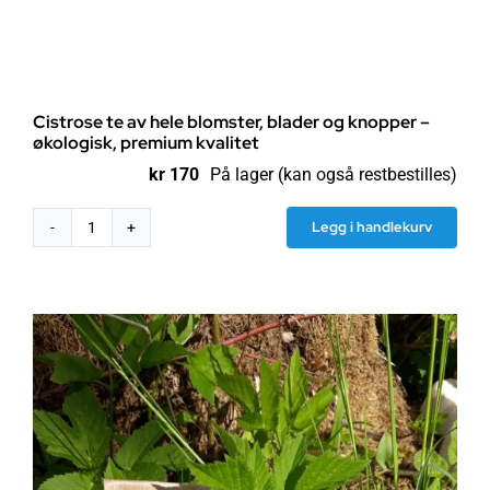
Cistrose te av hele blomster, blader og knopper –
økologisk, premium kvalitet
kr
170
På lager (kan også restbestilles)
Legg i handlekurv
Cistrose
te
av
hele
blomster,
blader
og
knopper
-
økologisk,
premium