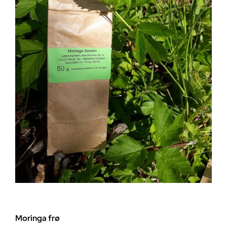
kvalitet
antall
Moringa frø