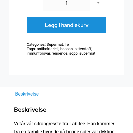
Sitrongresste
antall
Legg i handlekurv
Categories:
Supermat
,
Te
Tags:
antibakteriell
,
baobab
,
bitterstoff
,
immunforsvar
,
rensende
,
sopp
,
supermat
Beskrivelse
Beskrivelse
Vi får vår sitrongresste fra Labitee. Han kommer
fra en familie hvor de på begge sider var dyktige