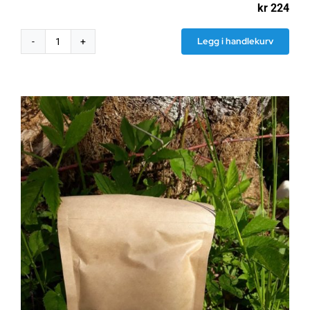
kr
224
Legg i handlekurv
Moringa
frø
antall