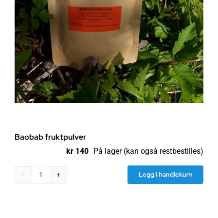
Baobab fruktpulver
kr
140
På lager (kan også restbestilles)
Legg i handlekurv
Baobab
fruktpulver
antall