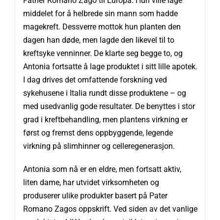
Father Romano Zago til Europa. Hun ville lage
middelet for å helbrede sin mann som hadde
magekreft. Dessverre mottok hun planten den
dagen han døde, men lagde den likevel til to
kreftsyke venninner. De klarte seg begge to, og
Antonia fortsatte å lage produktet i sitt lille apotek.
I dag drives det omfattende forskning ved
sykehusene i Italia rundt disse produktene – og
med usedvanlig gode resultater. De benyttes i stor
grad i kreftbehandling, men plantens virkning er
først og fremst dens oppbyggende, legende
virkning på slimhinner og celleregenerasjon.
Antonia som nå er en eldre, men fortsatt aktiv,
liten dame, har utvidet virksomheten og
produserer ulike produkter basert på Pater
Romano Zagos oppskrift. Ved siden av det vanlige