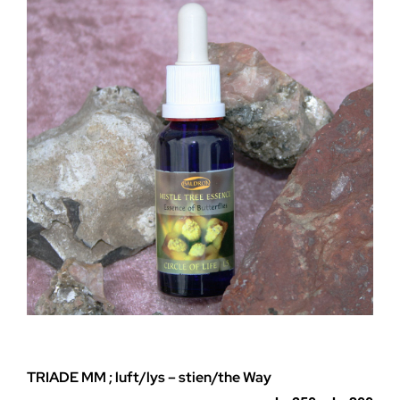
Alternativene
kan
velges
på
produktsiden
TRIADE MM ; luft/lys – stien/the Way