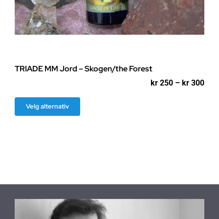
TRIADE MM Jord – Skogen/the Forest
Pri
kr
250
–
kr
300
kr 2
til
Dette
Velg alternativ
kr 3
produktet
har
flere
varianter.
Alternativene
kan
velges
på