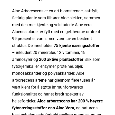
Aloe Arborescens er en art blomstrende, saftfylt,
flerårig plante som tilhører Aloe slekten, sammen
med den mer kjente og velstuderte Aloe vera.
Aloenes blader er fylt med en gel, hvorav omtrent
99 prosent er vann, men vann av en bestemt
struktur. De inneholder
75 kjente næringsstoffer
– inkludert 20 mineraler, 12 vitaminer, 18
aminosyrer og
200 aktive plantestoffer
, slik som
fytokjemikalier, enzymer, proteiner, oljer,
monosakkarider og polysakkarider. Aloe
arborescens artene har gjennom flere tusen år
vært kjent for å støtte immunforsvarets
funksjonalitet og har et bredt spekter av
helsefordeler.
Aloe arborescens har 200 % høyere
fytonæringsstoffer enn Aloe Vera
, og naturens
best avbalanserte forhold mellom magnesium og