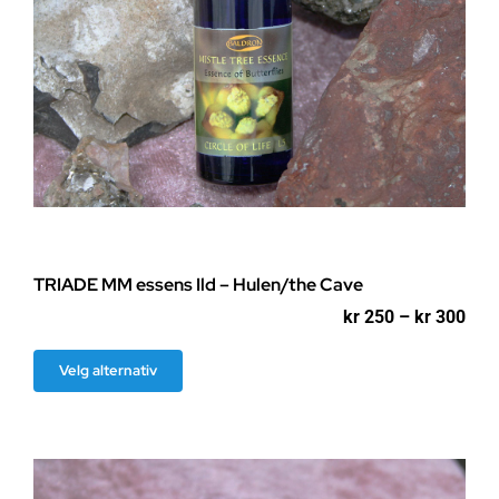
TRIADE MM essens Ild – Hulen/the Cave
Pri
kr
250
–
kr
300
kr 2
til
Dette
Velg alternativ
kr 3
produktet
har
flere
varianter.