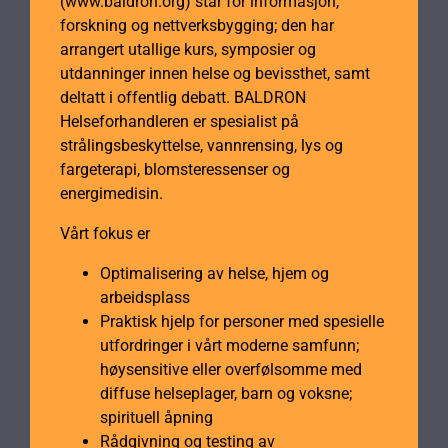
(www.baldron.org) står for informasjon,
forskning og nettverksbygging; den har
arrangert utallige kurs, symposier og
utdanninger innen helse og bevissthet, samt
deltatt i offentlig debatt. BALDRON
Helseforhandleren er spesialist på
strålingsbeskyttelse, vannrensing, lys og
fargeterapi, blomsteressenser og
energimedisin.
Vårt fokus er
Optimalisering av helse, hjem og
arbeidsplass
Praktisk hjelp for personer med spesielle
utfordringer i vårt moderne samfunn;
høysensitive eller overfølsomme med
diffuse helseplager, barn og voksne;
spirituell åpning
Rådgivning og testing av