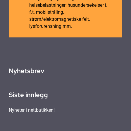
helsebelastninger; husundersøkelser i.
f.t. mobilstråling,
strøm/elektromagnetiske felt,
lysforurensning mm.
Nyhetsbrev
Siste innlegg
Nyheter i nettbutikken!