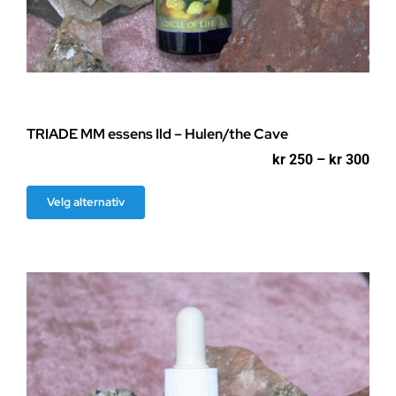
TRIADE MM essens Ild – Hulen/the Cave
Pri
kr
250
–
kr
300
kr 2
til
Dette
Velg alternativ
kr 3
produktet
har
flere
varianter.
Alternativene
kan
velges
på