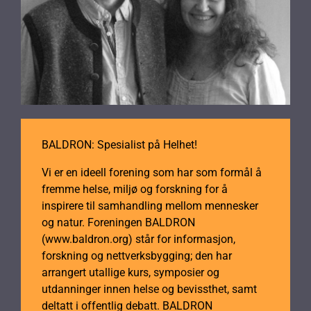
BALDRON: Spesialist på Helhet!
Vi er en ideell forening som har som formål å
fremme helse, miljø og forskning for å
inspirere til samhandling mellom mennesker
og natur. Foreningen BALDRON
(www.baldron.org) står for informasjon,
forskning og nettverksbygging; den har
arrangert utallige kurs, symposier og
utdanninger innen helse og bevissthet, samt
deltatt i offentlig debatt. BALDRON