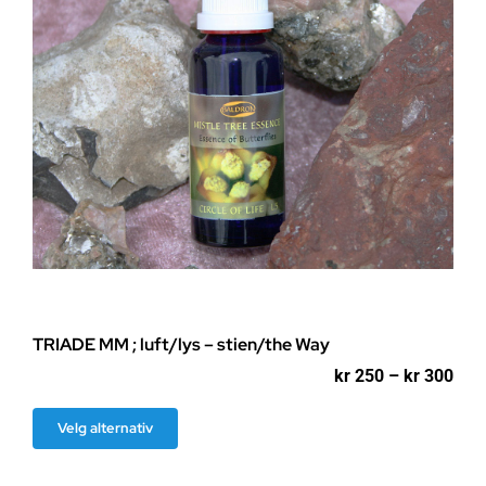
produktsiden
TRIADE MM ; luft/lys – stien/the Way
Pri
kr
250
–
kr
300
kr 2
til
Dette
Velg alternativ
kr 3
produktet
har