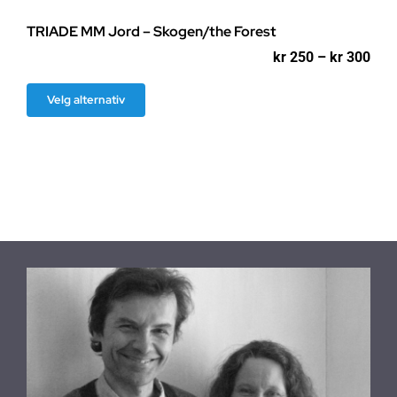
TRIADE MM Jord – Skogen/the Forest
Pri
kr
250
–
kr
300
kr 2
til
Dette
Velg alternativ
kr 3
produktet
har
flere
varianter.
Alternativene
kan
velges
på
produktsiden