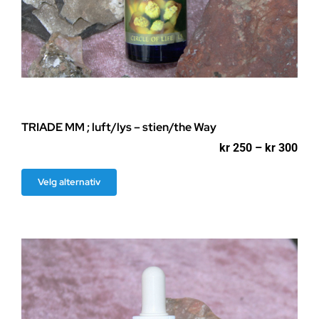
TRIADE MM ; luft/lys – stien/the Way
Pri
kr
250
–
kr
300
kr 2
til
Dette
Velg alternativ
kr 3
produktet
har
flere
varianter.
Alternativene
kan
velges