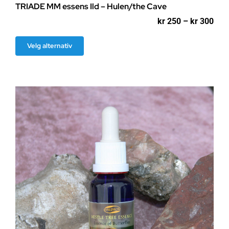
TRIADE MM essens Ild – Hulen/the Cave
Pri
kr
250
–
kr
300
kr 2
til
Dette
Velg alternativ
kr 3
produktet
har
flere
varianter.
Alternativene
kan
velges
på
produktsiden