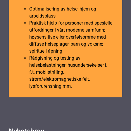
Optimalisering av helse, hjem og
arbeidsplass
Praktisk hjelp for personer med spesielle
utfordringer i vårt moderne samfunn;
høysensitive eller overfølsomme med
diffuse helseplager, barn og voksne;
spirituell åpning
Rådgivning og testing av
helsebelastninger; husundersøkelser i.
f.t. mobilstråling,
strøm/elektromagnetiske felt,
lysforurensning mm.
Nyhetsbrev