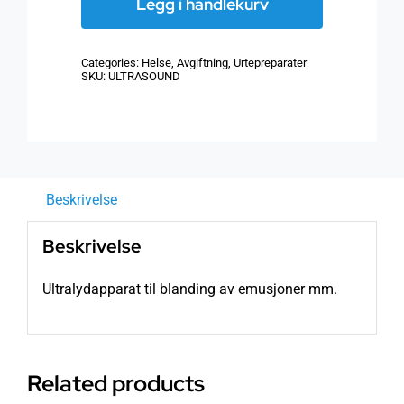
Legg i handlekurv
av
emusjoner
Categories:
Helse
,
Avgiftning
,
Urtepreparater
mm.
SKU:
ULTRASOUND
antall
Beskrivelse
Beskrivelse
Ultralydapparat til blanding av emusjoner mm.
Related products