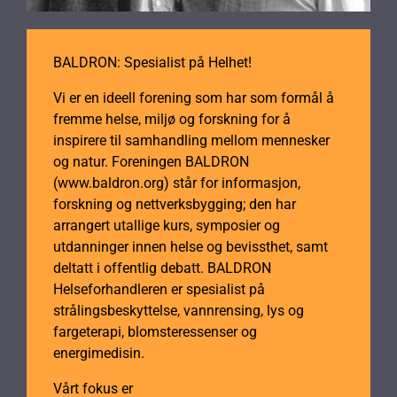
BALDRON: Spesialist på Helhet!
Vi er en ideell forening som har som formål å
fremme helse, miljø og forskning for å
inspirere til samhandling mellom mennesker
og natur. Foreningen BALDRON
(www.baldron.org) står for informasjon,
forskning og nettverksbygging; den har
arrangert utallige kurs, symposier og
utdanninger innen helse og bevissthet, samt
deltatt i offentlig debatt. BALDRON
Helseforhandleren er spesialist på
strålingsbeskyttelse, vannrensing, lys og
fargeterapi, blomsteressenser og
energimedisin.
Vårt fokus er