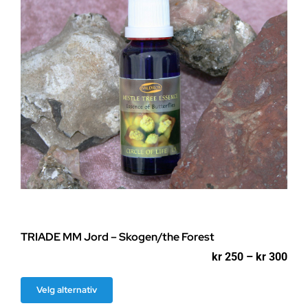
på
produktsiden
TRIADE MM Jord – Skogen/the Forest
Pri
kr
250
–
kr
300
kr 2
til
Dette
Velg alternativ
kr 3
produktet