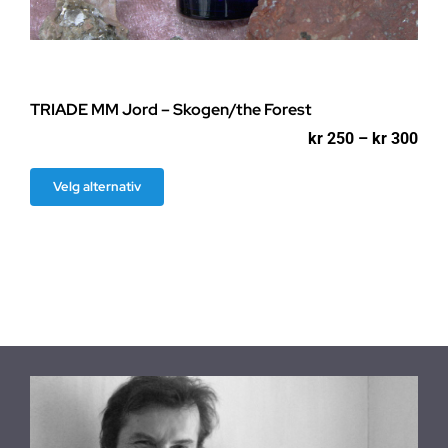
TRIADE MM Jord – Skogen/the Forest
Pri
kr
250
–
kr
300
kr 2
til
Dette
Velg alternativ
kr 3
produktet
har
flere
varianter.
Alternativene
kan
velges
på
produktsiden