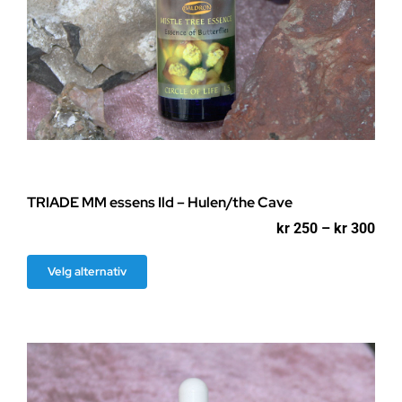
TRIADE MM essens Ild – Hulen/the Cave
Pri
kr
250
–
kr
300
kr 2
til
Dette
Velg alternativ
kr 3
produktet
har
flere
varianter.
Alternativene