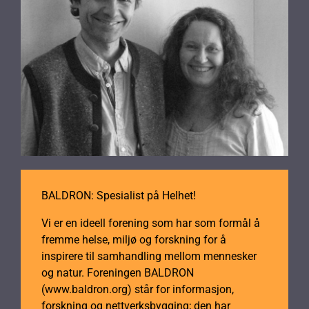
BALDRON: Spesialist på Helhet!
Vi er en ideell forening som har som formål å
fremme helse, miljø og forskning for å
inspirere til samhandling mellom mennesker
og natur. Foreningen BALDRON
(www.baldron.org) står for informasjon,
forskning og nettverksbygging; den har