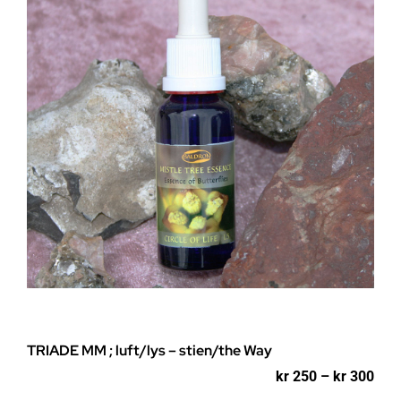
kan
velges
på
produktsiden
TRIADE MM ; luft/lys – stien/the Way
Pri
kr
250
–
kr
300
kr 2