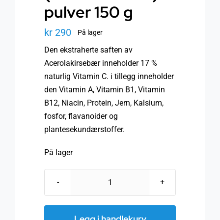
pulver 150 g
kr
290
På lager
Den ekstraherte saften av
Acerolakirsebær inneholder 17 %
naturlig Vitamin C. i tillegg inneholder
den Vitamin A, Vitamin B1, Vitamin
B12, Niacin, Protein, Jern, Kalsium,
fosfor, flavanoider og
plantesekundærstoffer.
På lager
Acerola
ekstrakt
(17%
Legg i handlekurv