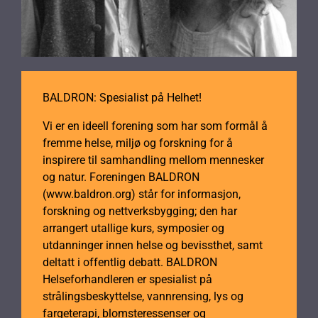
BALDRON: Spesialist på Helhet!
Vi er en ideell forening som har som formål å
fremme helse, miljø og forskning for å
inspirere til samhandling mellom mennesker
og natur. Foreningen BALDRON
(www.baldron.org) står for informasjon,
forskning og nettverksbygging; den har
arrangert utallige kurs, symposier og
utdanninger innen helse og bevissthet, samt
deltatt i offentlig debatt. BALDRON
Helseforhandleren er spesialist på
strålingsbeskyttelse, vannrensing, lys og
fargeterapi, blomsteressenser og