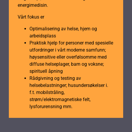
energimedisin.
Vårt fokus er
Optimalisering av helse, hjem og
arbeidsplass
Praktisk hjelp for personer med spesielle
utfordringer i vårt moderne samfunn;
høysensitive eller overfølsomme med
diffuse helseplager, barn og voksne;
spirituell åpning
Rådgivning og testing av
helsebelastninger; husundersøkelser i.
f.t. mobilstråling,
strøm/elektromagnetiske felt,
lysforurensning mm.