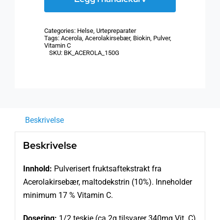
Vitamin
C)
Categories:
Helse
,
Urtepreparater
pulver
Tags:
Acerola
,
Acerolakirsebær
,
Biokin
,
Pulver
,
Vitamin C
150
SKU:
BK_ACEROLA_150G
g
antall
Beskrivelse
Beskrivelse
Innhold:
Pulverisert fruktsaftekstrakt fra
Acerolakirsebær, maltodekstrin (10%). Inneholder
minimum 17 % Vitamin C.
Dosering:
1/2 teskje (ca.2g tilsvarer 340mg Vit. C)