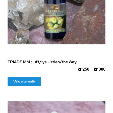
TRIADE MM ; luft/lys – stien/the Way
Pri
kr
250
–
kr
300
kr 2
til
Dette
Velg alternativ
kr 3
produktet
har
flere
varianter.