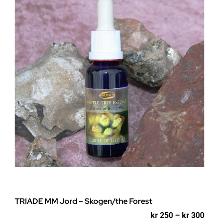
Alternativene
kan
velges
på
produktsiden
TRIADE MM Jord – Skogen/the Forest
Pri
kr
250
–
kr
300