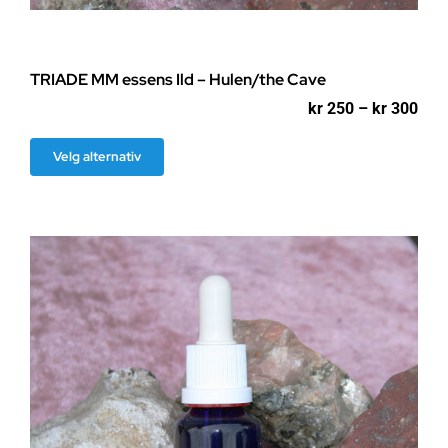
TRIADE MM essens Ild – Hulen/the Cave
Pri
kr
250
–
kr
300
kr 2
til
Dette
Velg alternativ
kr 3
produktet
har
flere
varianter.
Alternativene
kan
velges
på
produktsiden