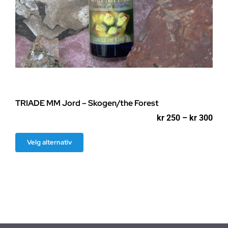
TRIADE MM Jord – Skogen/the Forest
Pri
kr
250
–
kr
300
kr 2
til
Dette
Velg alternativ
kr 3
produktet
har
flere
varianter.
Alternativene
kan