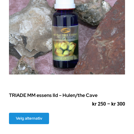
TRIADE MM essens Ild – Hulen/the Cave
Pri
kr
250
–
kr
300
kr 2
til
Dette
Velg alternativ
kr 3
produktet
har