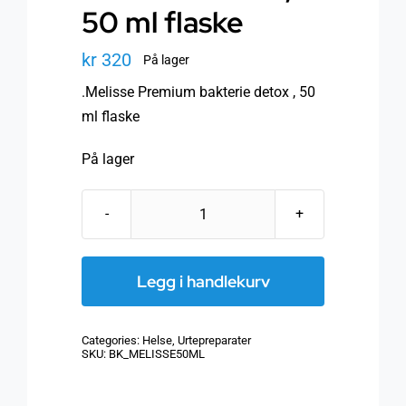
50 ml flaske
kr
320
På lager
.Melisse Premium bakterie detox , 50
ml flaske
På lager
Melisse
Premium
bakterie
Legg i handlekurv
detox
,
Categories:
Helse
,
Urtepreparater
50
SKU:
BK_MELISSE50ML
ml
flaske