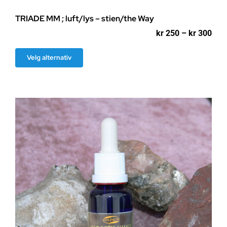
TRIADE MM ; luft/lys – stien/the Way
Pri
kr
250
–
kr
300
kr 2
til
Dette
Velg alternativ
kr 3
produktet
har
flere
varianter.
Alternativene
kan
velges
på
produktsiden