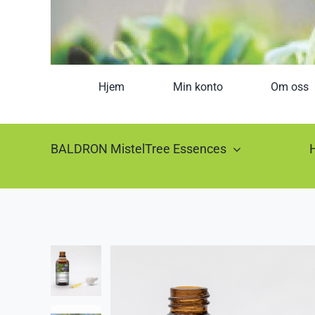
Hjem
Min konto
Om oss
BALDRON MistelTree Essences