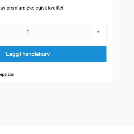
t av premium økologisk kvalitet.
Artisjokktinktur,
50
ml
Legg i handlekurv
antall
reparater