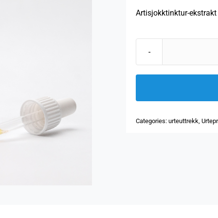
Artisjokktinktur-ekstrak
Categories:
urteuttrekk
,
Urtep