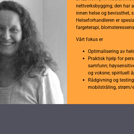
nettverksbygging; den har a
innen helse og bevissthet, 
Helseforhandleren er spesial
fargeterapi, blomsteressens
Vårt fokus er
Optimalisering av hel
Praktisk hjelp for per
samfunn; høysensitive
og voksne; spirituell 
Rådgivning og testing 
mobilstråling, strøm/