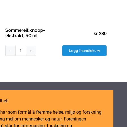
Sommereikknopp-
kr
230
ekstrakt, 50 ml
Legg i handlekurv
Sommereikknopp-
ekstrakt,
50
ml
antall
lhet!
m har som formål å fremme helse, miljø og forskning
dling mellom mennesker og natur. Foreningen
 står for informasjon, forskning og