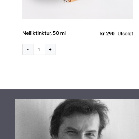
Nelliktinktur, 50 ml
kr
290
Utsolgt
Nelliktinktur,
50
ml
antall