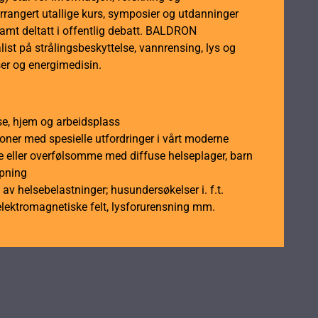
rrangert utallige kurs, symposier og utdanninger
samt deltatt i offentlig debatt. BALDRON
ist på strålingsbeskyttelse, vannrensing, lys og
er og energimedisin.
se, hjem og arbeidsplass
soner med spesielle utfordringer i vårt moderne
 eller overfølsomme med diffuse helseplager, barn
åpning
av helsebelastninger; husundersøkelser i. f.t.
elektromagnetiske felt, lysforurensning mm.