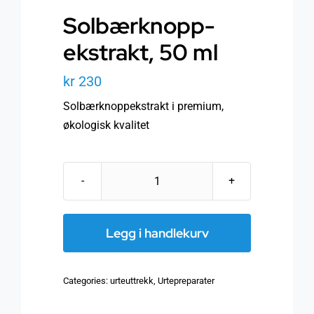
Solbærknopp-
ekstrakt, 50 ml
kr
230
Solbærknoppekstrakt i premium,
økologisk kvalitet
Solbærknopp-
ekstrakt,
50
Legg i handlekurv
ml
antall
Categories:
urteuttrekk
,
Urtepreparater