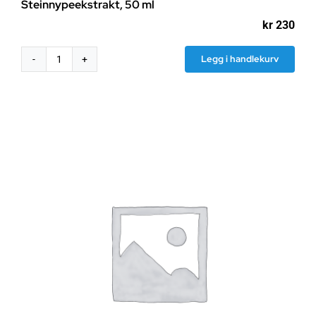
Steinnypeekstrakt, 50 ml
kr
230
Legg i handlekurv
Steinnypeekstrakt,
50
ml
antall