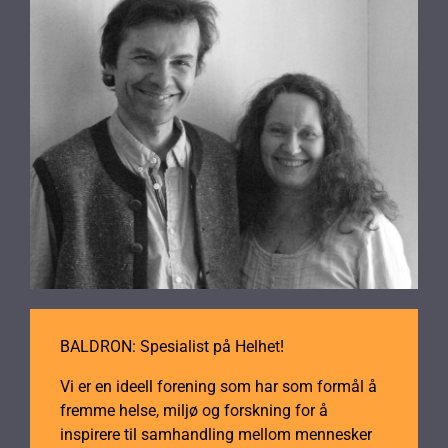
BALDRON: Spesialist på Helhet!
Vi er en ideell forening som har som formål å
fremme helse, miljø og forskning for å
inspirere til samhandling mellom mennesker