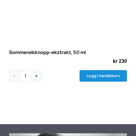
Sommereikknopp-ekstrakt, 50 ml
kr
230
Legg i handlekurv
Sommereikknopp-
ekstrakt,
50
ml
antall