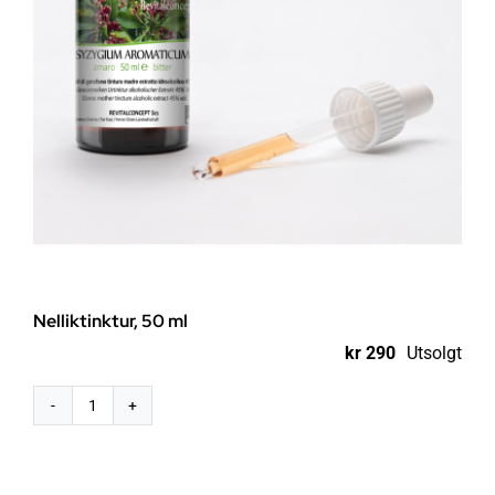
Nelliktinktur, 50 ml
kr
290
Utsolgt
Nelliktinktur,
50
ml
antall