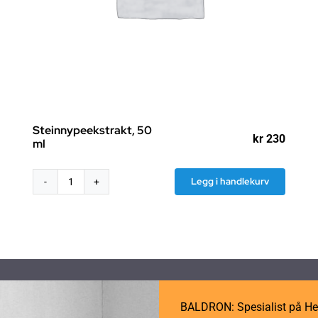
Steinnypeekstrakt, 50
kr
230
ml
Legg i handlekurv
Steinnypeekstrakt,
50
ml
antall
BALDRON: Spesialist på He