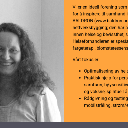
Vi er en ideell forening so
for å inspirere til samhan
BALDRON (www.baldron.org)
nettverksbygging; den har a
innen helse og bevissthet, 
Helseforhandleren er spesial
fargeterapi, blomsteressens
Vårt fokus er
Optimalisering av hel
Praktisk hjelp for per
samfunn; høysensitive
og voksne; spirituell 
Rådgivning og testing 
mobilstråling, strøm/