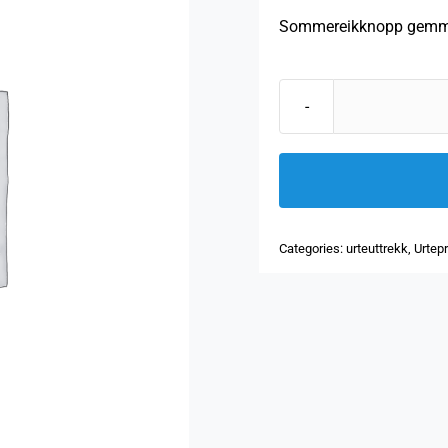
Sommereikknopp gemmote
Categories:
urteuttrekk
,
Urtep