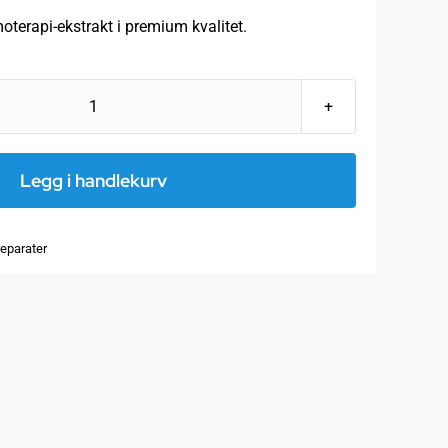
rapi-ekstrakt i premium kvalitet.
Sommereikknopp-
ekstrakt,
50
Legg i handlekurv
ml
antall
reparater