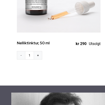
Nelliktinktur, 50 ml
kr
290
Utsolgt
Nelliktinktur,
50
ml
antall