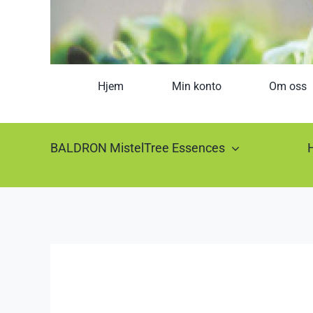
Hjem
Min konto
Om oss
BALDRON MistelTree Essences