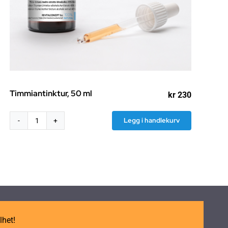
Timmiantinktur, 50 ml
kr
230
Legg i handlekurv
Timmiantinktur,
50
ml
antall
lhet!