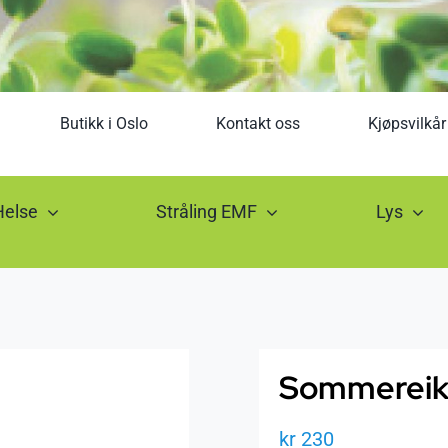
Butikk i Oslo
Kontakt oss
Kjøpsvilkår
Helse
Stråling EMF
Lys
Sommereikk
kr
230