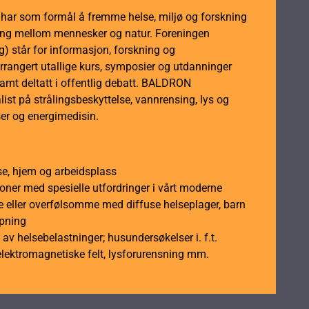
m har som formål å fremme helse, miljø og forskning
dling mellom mennesker og natur. Foreningen
 står for informasjon, forskning og
rrangert utallige kurs, symposier og utdanninger
samt deltatt i offentlig debatt. BALDRON
ist på strålingsbeskyttelse, vannrensing, lys og
er og energimedisin.
se, hjem og arbeidsplass
soner med spesielle utfordringer i vårt moderne
 eller overfølsomme med diffuse helseplager, barn
åpning
av helsebelastninger; husundersøkelser i. f.t.
elektromagnetiske felt, lysforurensning mm.