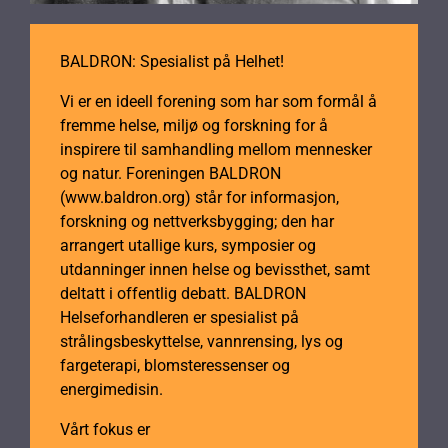
BALDRON: Spesialist på Helhet!
Vi er en ideell forening som har som formål å
fremme helse, miljø og forskning for å
inspirere til samhandling mellom mennesker
og natur. Foreningen BALDRON
(www.baldron.org) står for informasjon,
forskning og nettverksbygging; den har
arrangert utallige kurs, symposier og
utdanninger innen helse og bevissthet, samt
deltatt i offentlig debatt. BALDRON
Helseforhandleren er spesialist på
strålingsbeskyttelse, vannrensing, lys og
fargeterapi, blomsteressenser og
energimedisin.
Vårt fokus er