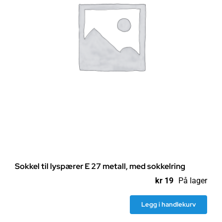
bryter
antall
Sokkel til lyspærer E 27 metall, med sokkelring
kr
19
På lager
Legg i handlekurv
Sokkel
til