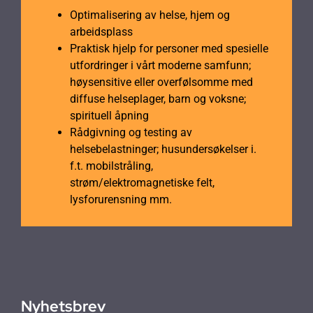
Optimalisering av helse, hjem og
arbeidsplass
Praktisk hjelp for personer med spesielle
utfordringer i vårt moderne samfunn;
høysensitive eller overfølsomme med
diffuse helseplager, barn og voksne;
spirituell åpning
Rådgivning og testing av
helsebelastninger; husundersøkelser i.
f.t. mobilstråling,
strøm/elektromagnetiske felt,
lysforurensning mm.
Nyhetsbrev