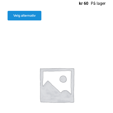
kr
60
På lager
Dette
Velg alternativ
produktet
har
flere
varianter.
Alternativene
kan
velges
på
produktsiden