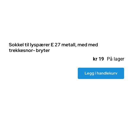
Sokkel til lyspærer E 27 metall, med med
trekkesnor- bryter
kr
19
På lager
Legg i handlekurv
Sokkel
til
lyspærer
E
27
metall,
med
med
trekkesnor-