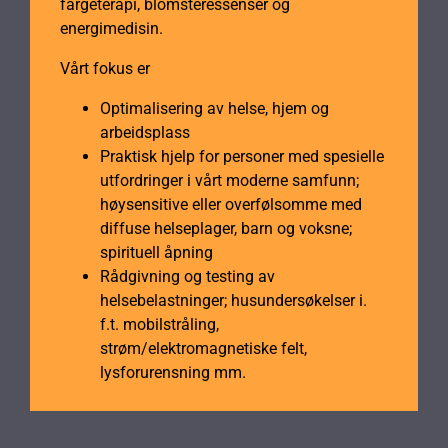
fargeterapi, blomsteressenser og
energimedisin.
Vårt fokus er
Optimalisering av helse, hjem og
arbeidsplass
Praktisk hjelp for personer med spesielle
utfordringer i vårt moderne samfunn;
høysensitive eller overfølsomme med
diffuse helseplager, barn og voksne;
spirituell åpning
Rådgivning og testing av
helsebelastninger; husundersøkelser i.
f.t. mobilstråling,
strøm/elektromagnetiske felt,
lysforurensning mm.