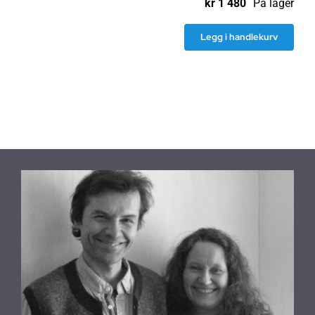
kr
1 480
På lager
Legg i handlekurv
Bordlampe
i
Bøketre,
Chintz
,
Bordeaux
antall