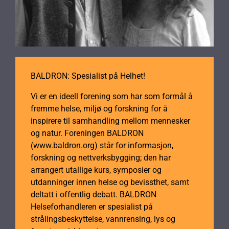
BALDRON: Spesialist på Helhet!
Vi er en ideell forening som har som formål å
fremme helse, miljø og forskning for å
inspirere til samhandling mellom mennesker
og natur. Foreningen BALDRON
(www.baldron.org) står for informasjon,
forskning og nettverksbygging; den har
arrangert utallige kurs, symposier og
utdanninger innen helse og bevissthet, samt
deltatt i offentlig debatt. BALDRON
Helseforhandleren er spesialist på
strålingsbeskyttelse, vannrensing, lys og