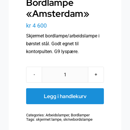
Bordlampe
«Amsterdam»
kr
4 600
Skjermet bordlampe/arbeidslampe i
børstet stål. Godt egnet til
kontorpulten. G9 lyspære.
Bordlampe
"Amsterdam"
antall
Legg i handlekurv
Categories:
Arbeidslamper
,
Bordlamper
Tags:
skjermet lampe
,
skrivebordslampe