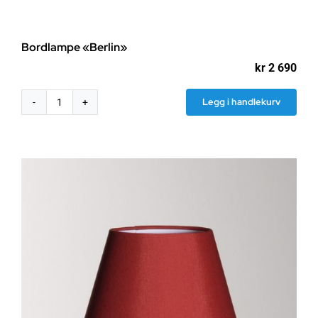
Bordlampe «Berlin»
kr
2 690
Legg i handlekurv
Bordlampe
"Berlin"
antall