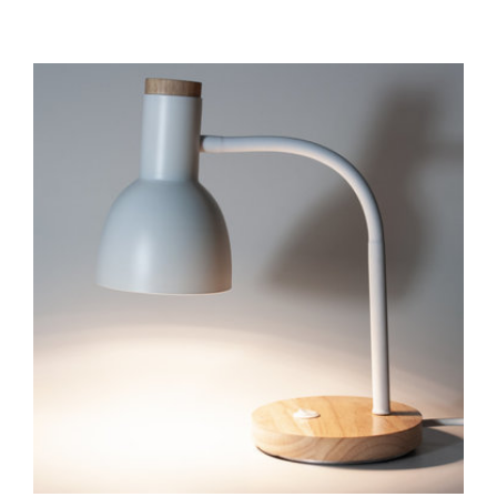
ROMA
Natur
bøketre
antall