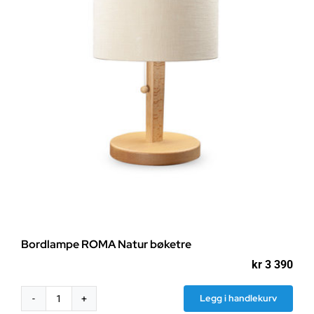
Bordlampe ROMA Natur bøketre
kr
3 390
Legg i handlekurv
Bordlampe