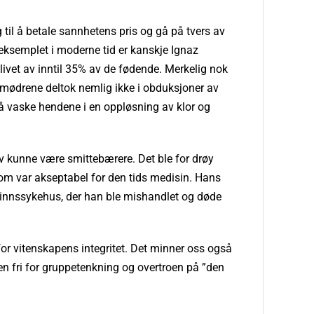
 til å betale sannhetens pris og gå på tvers av
eksemplet i moderne tid er kanskje Ignaz
ivet av inntil 35% av de fødende. Merkelig nok
rdmødrene deltok nemlig ikke i obduksjoner av
 å vaske hendene i en oppløsning av klor og
lv kunne være smittebærere. Det ble for drøy
 som var akseptabel for den tids medisin. Hans
 et sinnssykehus, der han ble mishandlet og døde
or vitenskapens integritet. Det minner oss også
pen fri for gruppetenkning og overtroen på ”den