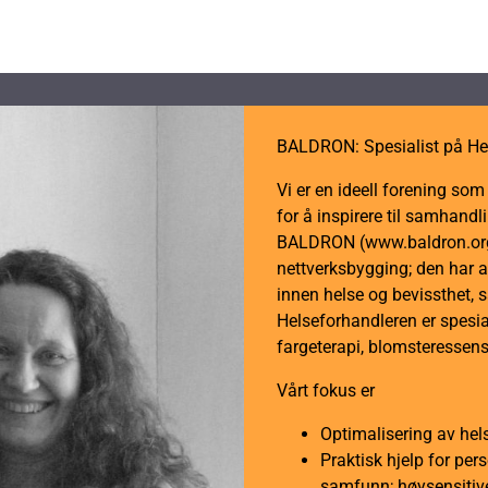
Alternativene
kan
velges
på
produktsiden
BALDRON: Spesialist på He
Vi er en ideell forening so
for å inspirere til samhan
BALDRON (www.baldron.org)
nettverksbygging; den har a
innen helse og bevissthet, 
Helseforhandleren er spesial
fargeterapi, blomsteressens
Vårt fokus er
Optimalisering av hel
Praktisk hjelp for per
samfunn; høysensitive