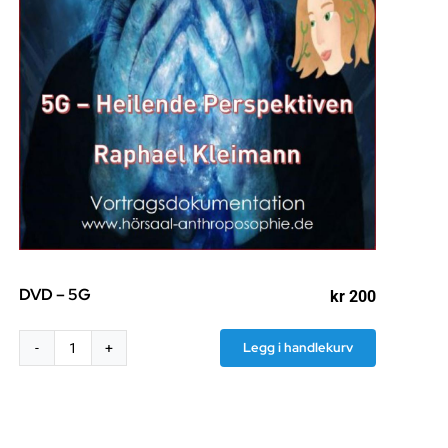
mråde:
DVD – 5G
kr
200
Legg i handlekurv
DVD
-
5G
antall