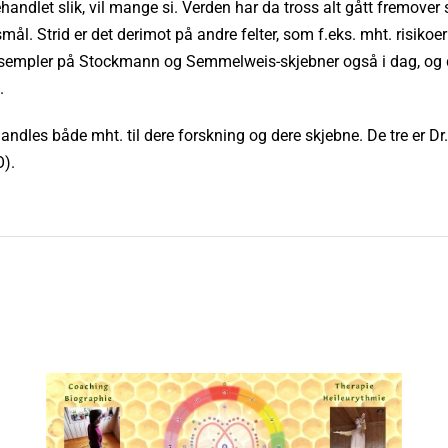
handlet slik, vil mange si. Verden har da tross alt gått fremover
ål. Strid er det derimot på andre felter, som f.eks. mht. risikoe
sempler på Stockmann og Semmelweis-skjebner også i dag, og da
.
handles både mht. til dere forskning og dere skjebne. De tre er D
O).