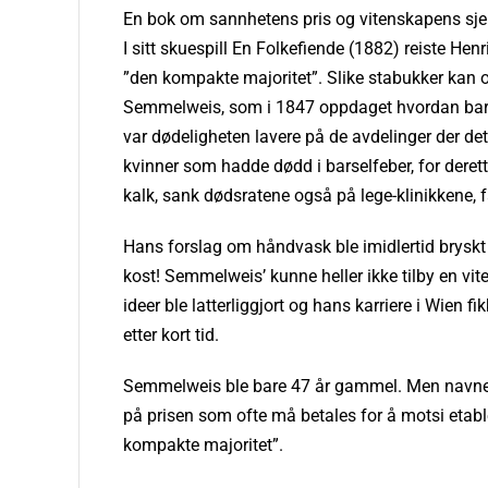
En bok om sannhetens pris og vitenskapens sje
I sitt skuespill En Folkefiende (1882) reiste He
”den kompakte majoritet”. Slike stabukker kan o
Semmelweis, som i 1847 oppdaget hvordan barsel
var dødeligheten lavere på de avdelinger der de
kvinner som hadde dødd i barselfeber, for deret
kalk, sank dødsratene også på lege-klinikkene, 
Hans forslag om håndvask ble imidlertid bryskt 
kost! Semmelweis’ kunne heller ikke tilby en vit
ideer ble latterliggjort og hans karriere i Wien 
etter kort tid.
Semmelweis ble bare 47 år gammel. Men navnet h
på prisen som ofte må betales for å motsi etable
kompakte majoritet”.