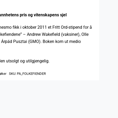
nhetens pris og vitenskapens sjel
esmo fikk i oktober 2011 et Fritt Ord-stipend for å
lkefiendene” – Andrew Wakefield (vaksiner), Olle
g Árpád Pusztai (GMO). Boken kom ut medio
den utsolgt og utilgjengelig.
øker
SKU:
PA_FOLKEFIENDER