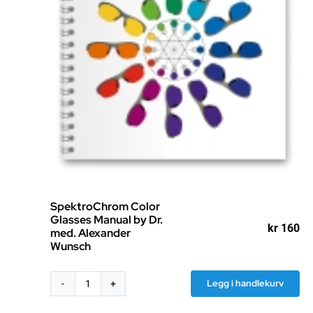
SpektroChrom Color
Glasses Manual by Dr.
kr
160
med. Alexander
Wunsch
Legg i handlekurv
SpektroChrom
Color