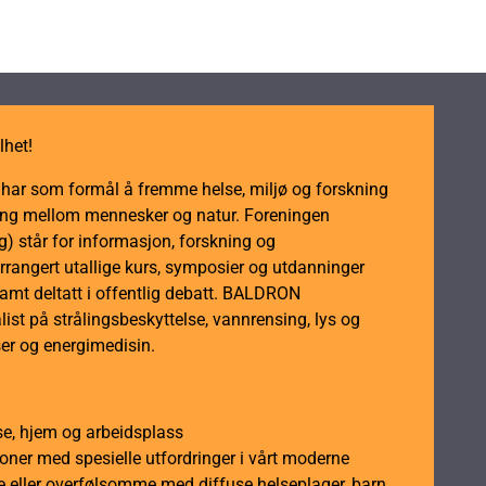
lhet!
m har som formål å fremme helse, miljø og forskning
dling mellom mennesker og natur. Foreningen
 står for informasjon, forskning og
rrangert utallige kurs, symposier og utdanninger
samt deltatt i offentlig debatt. BALDRON
ist på strålingsbeskyttelse, vannrensing, lys og
er og energimedisin.
se, hjem og arbeidsplass
soner med spesielle utfordringer i vårt moderne
 eller overfølsomme med diffuse helseplager, barn