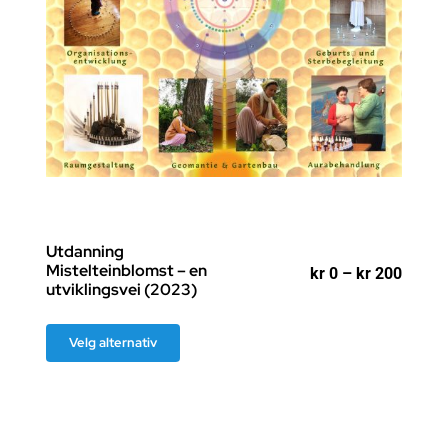
Utdanning
Mistelteinblomst – en
Priso
kr
0
–
kr
200
utviklingsvei (2023)
kr 0
til
kr 200
Dette
Velg alternativ
produktet
har
flere
varianter.