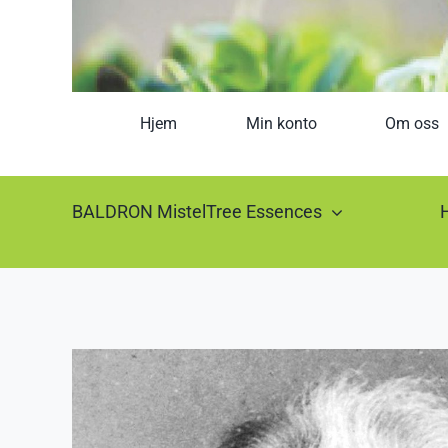
Hjem
Min konto
Om oss
BALDRON MistelTree Essences