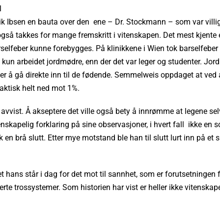
l
nrik Ibsen en bauta over den ene – Dr. Stockmann – som var villig
gså takkes for mange fremskritt i vitenskapen. Det mest kjente 
feber kunne forebygges. På klinikkene i Wien tok barselfeber l
t kun arbeidet jordmødre, enn der det var leger og studenter. Jo
ter å gå direkte inn til de fødende. Semmelweis oppdaget at ved
faktisk helt ned mot 1%.
avvist. Å akseptere det ville også bety å innrømme at legene se
enskapelig forklaring på sine observasjoner, i hvert fall ikke en
fikk en brå slutt. Etter mye motstand ble han til slutt lurt inn på
ans står i dag for det mot til sannhet, som er forutsetningen f
rte trossystemer. Som historien har vist er heller ikke vitenska