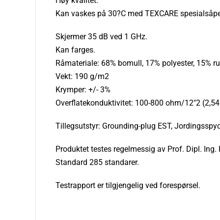
Høy kvalitet.
Kan vaskes på 30?C med TEXCARE spesialsåpe.
Skjermer 35 dB ved 1 GHz.
Kan farges.
Råmateriale: 68% bomull, 17% polyester, 15% rust
Vekt: 190 g/m2
Krymper: +/- 3%
Overflatekonduktivitet: 100-800 ohm/12″2 (2,5
Tillegsutstyr: Grounding-plug EST, Jordingsspyd
Produktet testes regelmessig av Prof. Dipl. In
Standard 285 standarer.
Testrapport er tilgjengelig ved forespørsel.