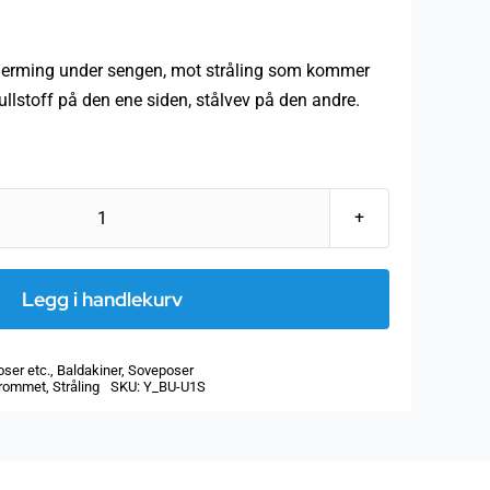
kjerming under sengen, mot stråling som kommer
llstoff på den ene siden, stålvev på den andre.
Skjermings-
og
Jordingslaken
Legg i handlekurv
Steel-
twin
oser etc.
,
Baldakiner
,
Soveposer
enkeltseng
rommet
,
Stråling
SKU:
Y_BU-U1S
antall