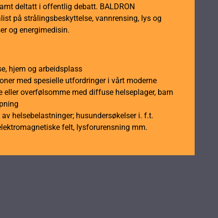
samt deltatt i offentlig debatt. BALDRON
ist på strålingsbeskyttelse, vannrensing, lys og
er og energimedisin.
se, hjem og arbeidsplass
soner med spesielle utfordringer i vårt moderne
 eller overfølsomme med diffuse helseplager, barn
åpning
av helsebelastninger; husundersøkelser i. f.t.
elektromagnetiske felt, lysforurensning mm.