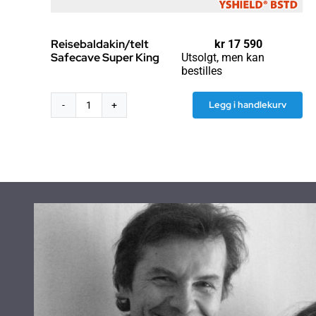
Reisebaldakin/telt
kr
17 590
Safecave Super King
Utsolgt, men kan
bestilles
Legg i handlekurv
Reisebaldakin/telt
Safecave
Super
King
antall