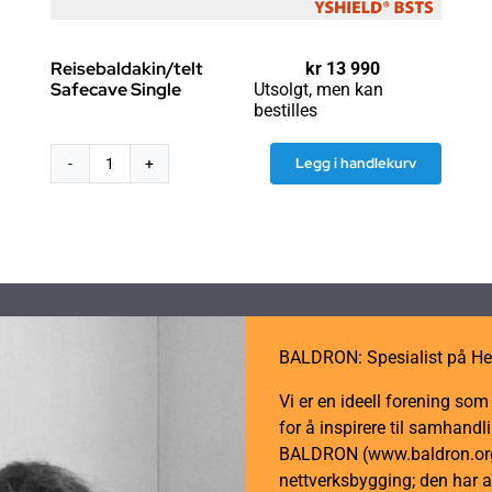
Reisebaldakin/telt
kr
13 990
Safecave Single
Utsolgt, men kan
bestilles
Legg i handlekurv
Reisebaldakin/telt
Safecave
Single
antall
BALDRON: Spesialist på He
Vi er en ideell forening so
for å inspirere til samhan
BALDRON (www.baldron.org)
nettverksbygging; den har a