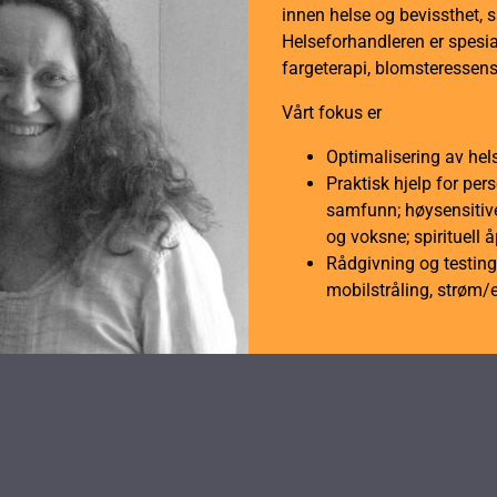
innen helse og bevissthet, 
Helseforhandleren er spesial
fargeterapi, blomsteressens
Vårt fokus er
Optimalisering av hel
Praktisk hjelp for per
samfunn; høysensitive
og voksne; spirituell 
Rådgivning og testing 
mobilstråling, strøm/