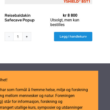
Reisebaldakin
kr
8 800
Safecave Popup
Utsolgt, men kan
bestilles
Legg i handlekurv
Reisebaldakin
Safecave
Popup
antall
lhet!
m har som formål å fremme helse, miljø og forskning
dling mellom mennesker og natur. Foreningen
 står for informasjon, forskning og
rrangert utallige kurs, symposier og utdanninger