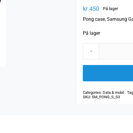
kr
450
På lager
Pong case, Samsung Gal
På lager
Categories:
Data & mobil
Ta
SKU:
SM_PONG_S_S3