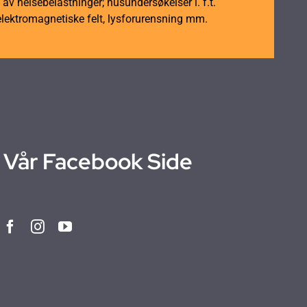
av helsebelastninger; husundersøkelser i. f.t.
elektromagnetiske felt, lysforurensning mm.
Vår Facebook Side