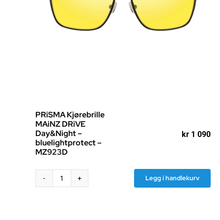
PRiSMA Kjørebrille
MAiNZ DRiVE
Day&Night –
kr
1 090
bluelightprotect –
MZ923D
Legg i handlekurv
PRiSMA
Kjørebrille
MAiNZ
DRiVE