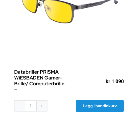
Databriller PRISMA
WiESBADEN Gamer-
kr
1 090
Brille/ Computerbrille
–
Legg i handlekurv
Databriller
PRISMA
WiESBADEN
Gamer-
Brille/