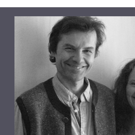
Day&Night
-
bluelightprotect
-
MZ923D
antall