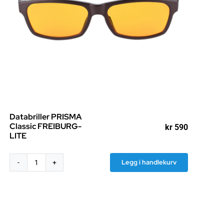
Databriller PRISMA
Classic FREIBURG-
kr
590
LITE
Legg i handlekurv
Databriller
PRISMA
Classic
FREIBURG-
LITE