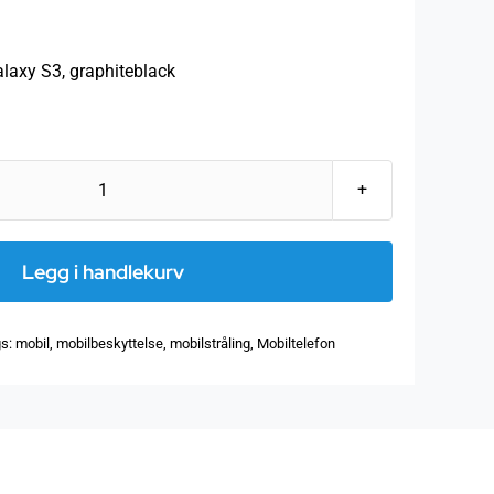
axy S3, graphiteblack
Pong
case,
Samsung
Legg i handlekurv
Galaxy
S3,
gs:
mobil
,
mobilbeskyttelse
,
mobilstråling
,
Mobiltelefon
graphiteblack
antall