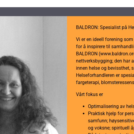
Computerbrille
-
antall
BALDRON: Spesialist på He
Vi er en ideell forening so
for å inspirere til samhan
BALDRON (www.baldron.org)
nettverksbygging; den har a
innen helse og bevissthet, 
Helseforhandleren er spesial
fargeterapi, blomsteressens
Vårt fokus er
Optimalisering av hel
Praktisk hjelp for per
samfunn; høysensitive
og voksne; spirituell 