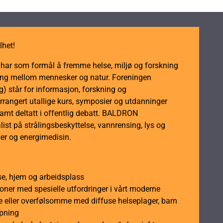
antall
lhet!
m har som formål å fremme helse, miljø og forskning
dling mellom mennesker og natur. Foreningen
 står for informasjon, forskning og
rrangert utallige kurs, symposier og utdanninger
samt deltatt i offentlig debatt. BALDRON
ist på strålingsbeskyttelse, vannrensing, lys og
er og energimedisin.
se, hjem og arbeidsplass
soner med spesielle utfordringer i vårt moderne
 eller overfølsomme med diffuse helseplager, barn
åpning