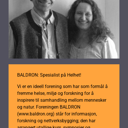
BALDRON: Spesialist på Helhet!
Vi er en ideell forening som har som formål å
fremme helse, miljø og forskning for å
inspirere til samhandling mellom mennesker
og natur. Foreningen BALDRON
(www.baldron.org) står for informasjon,
forskning og nettverksbygging; den har
arrangert utallige kurs, symposier og