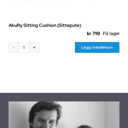
AkuRy Sitting Cushion (Sittepute)
kr
790
På lager
Legg i handlekurv
AkuRy
Sitting
Cushion
(Sittepute)
antall