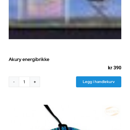
Akury energibrikke
kr
390
Legg i handlekurv
Akury
energibrikke
antall