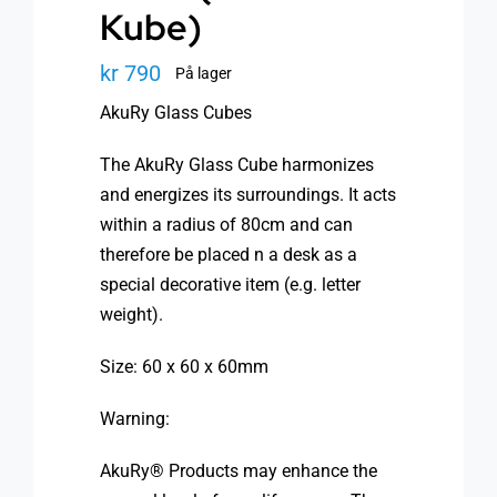
Kube)
kr
790
På lager
AkuRy Glass Cubes
The AkuRy Glass Cube harmonizes
and energizes its surroundings. It acts
within a radius of 80cm and can
therefore be placed n a desk as a
special decorative item (e.g. letter
weight).
Size: 60 x 60 x 60mm
Warning:
AkuRy® Products may enhance the