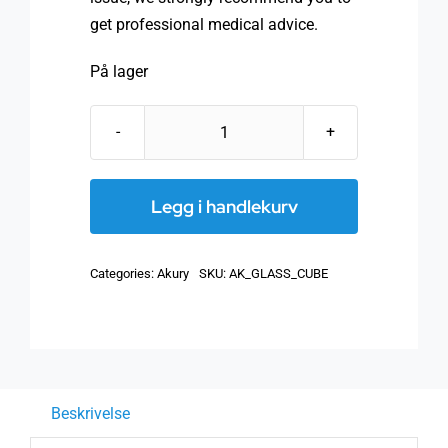
get professional medical advice.
På lager
AkuRy
Glass
Cube
Legg i handlekurv
(Glass
Kube)
Categories:
Akury
SKU:
AK_GLASS_CUBE
antall
Beskrivelse