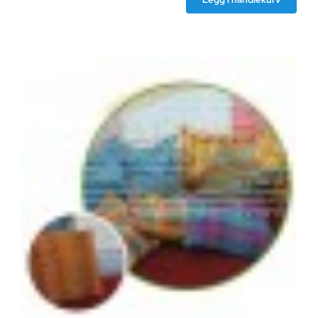
AkuRy
Amulett
(ring)
antall