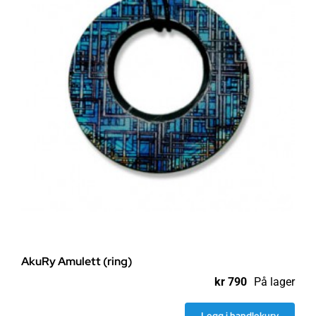
AkuRy Amulett (ring)
kr
790
På lager
Legg i handlekurv