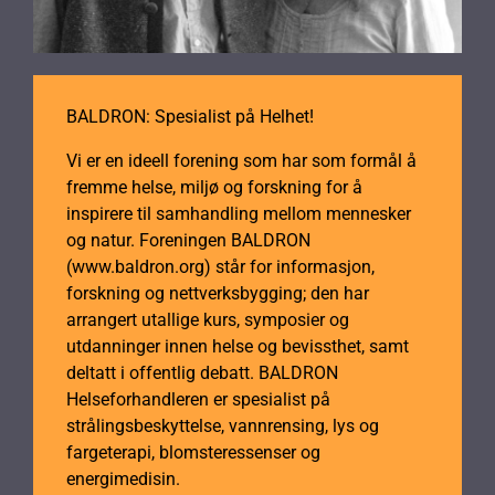
BALDRON: Spesialist på Helhet!
Vi er en ideell forening som har som formål å
fremme helse, miljø og forskning for å
inspirere til samhandling mellom mennesker
og natur. Foreningen BALDRON
(www.baldron.org) står for informasjon,
forskning og nettverksbygging; den har
arrangert utallige kurs, symposier og
utdanninger innen helse og bevissthet, samt
deltatt i offentlig debatt. BALDRON
Helseforhandleren er spesialist på
strålingsbeskyttelse, vannrensing, lys og
fargeterapi, blomsteressenser og
energimedisin.