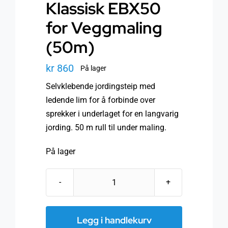
Klassisk EBX50
for Veggmaling
(50m)
kr
860
På lager
Selvklebende jordingsteip med
ledende lim for å forbinde over
sprekker i underlaget for en langvarig
jording. 50 m rull til under maling.
På lager
Jordingstape
Klassisk
EBX50
Legg i handlekurv