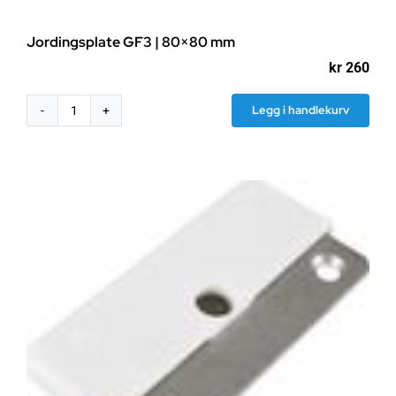
Jordingsplate GF3 | 80×80 mm
kr
260
Legg i handlekurv
Jordingsplate
GF3
|
80x80
mm
antall