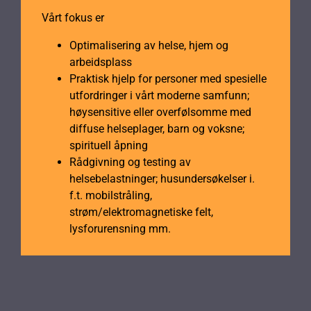
Vårt fokus er
Optimalisering av helse, hjem og
arbeidsplass
Praktisk hjelp for personer med spesielle
utfordringer i vårt moderne samfunn;
høysensitive eller overfølsomme med
diffuse helseplager, barn og voksne;
spirituell åpning
Rådgivning og testing av
helsebelastninger; husundersøkelser i.
f.t. mobilstråling,
strøm/elektromagnetiske felt,
lysforurensning mm.