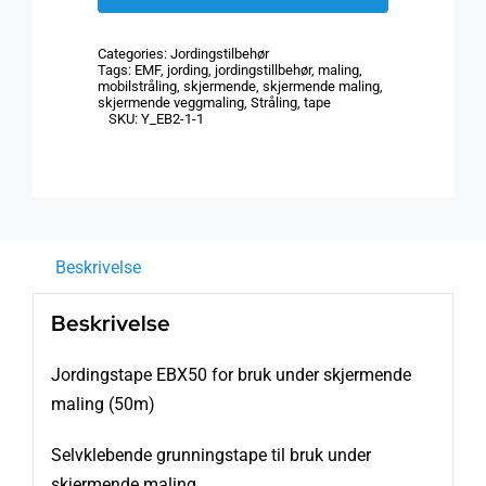
for
Veggmaling
Categories:
Jordingstilbehør
(50m)
Tags:
EMF
,
jording
,
jordingstillbehør
,
maling
,
mobilstråling
,
skjermende
,
skjermende maling
,
antall
skjermende veggmaling
,
Stråling
,
tape
SKU:
Y_EB2-1-1
Beskrivelse
Beskrivelse
Jordingstape EBX50 for bruk under skjermende
maling (50m)
Selvklebende grunningstape til bruk under
skjermende maling.