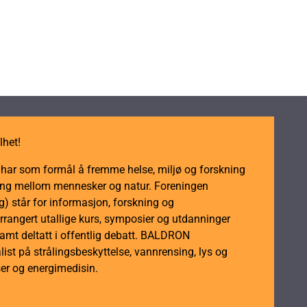
lhet!
m har som formål å fremme helse, miljø og forskning
dling mellom mennesker og natur. Foreningen
 står for informasjon, forskning og
rrangert utallige kurs, symposier og utdanninger
samt deltatt i offentlig debatt. BALDRON
ist på strålingsbeskyttelse, vannrensing, lys og
er og energimedisin.