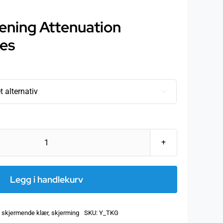
ening Attenuation
es

Hodetørkle
av
skjermende
Legg i handlekurv
Steel-
Gray
:
skjermende klær
,
skjerming
SKU:
Y_TKG
HF/LF