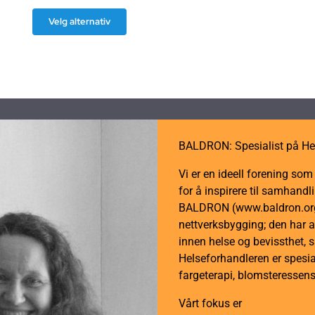
Dette
Velg alternativ
produktet
har
flere
varianter.
Alternativene
kan
BALDRON: Spesialist på He
velges
på
Vi er en ideell forening so
produktsiden
for å inspirere til samhan
BALDRON (www.baldron.org)
nettverksbygging; den har a
innen helse og bevissthet, 
Helseforhandleren er spesial
fargeterapi, blomsteressens
Vårt fokus er