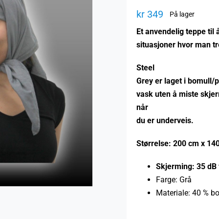
kr
349
På lager
Et anvendelig teppe til 
situasjoner hvor man t
Steel
Grey er laget i bomull/
vask uten å miste skjer
når
du er underveis.
Størrelse: 200 cm x 14
Skjerming: 35 dB
Farge: Grå
Materiale: 40 % bom