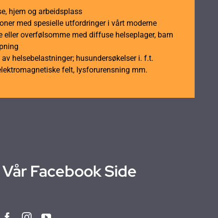
se, hjem og arbeidsplass
soner med spesielle utfordringer i vårt moderne
 eller overfølsomme med diffuse helseplager, barn
åpning
av helsebelastninger; husundersøkelser i. f.t.
elektromagnetiske felt, lysforurensning mm.
Vår Facebook Side