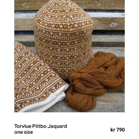
Torvlue Piitbo Jaquard
kr
790
one size