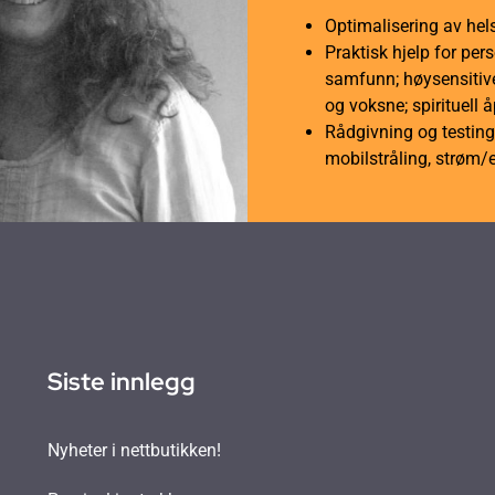
Optimalisering av hel
Praktisk hjelp for per
samfunn; høysensitive
og voksne; spirituell 
Rådgivning og testing 
mobilstråling, strøm/
Siste innlegg
Nyheter i nettbutikken!