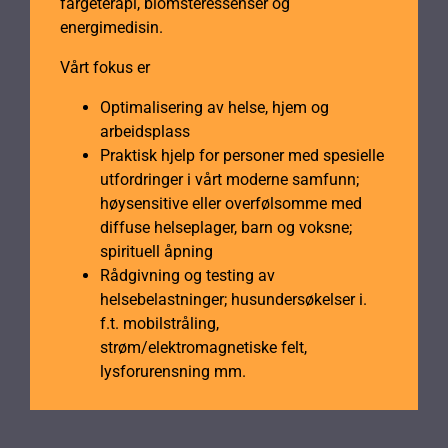
fargeterapi, blomsteressenser og
energimedisin.
Vårt fokus er
Optimalisering av helse, hjem og
arbeidsplass
Praktisk hjelp for personer med spesielle
utfordringer i vårt moderne samfunn;
høysensitive eller overfølsomme med
diffuse helseplager, barn og voksne;
spirituell åpning
Rådgivning og testing av
helsebelastninger; husundersøkelser i.
f.t. mobilstråling,
strøm/elektromagnetiske felt,
lysforurensning mm.