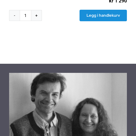
kr
1 290
Legg i handlekurv
Black
Jersey
skjermingsstoff
antall