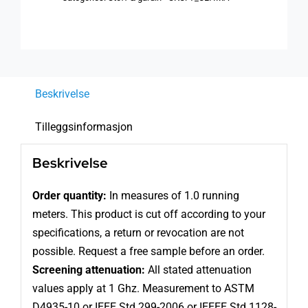
250
cm,
1
meter
antall
Beskrivelse
Tilleggsinformasjon
Beskrivelse
Order quantity:
In measures of 1.0 running
meters. This product is cut off according to your
specifications, a return or revocation are not
possible. Request a free sample before an order.
Screening attenuation:
All stated attenuation
values apply at 1 Ghz. Measurement to ASTM
D4935-10 or IEEE Std 299-2006 or IEEEE Std 1128-