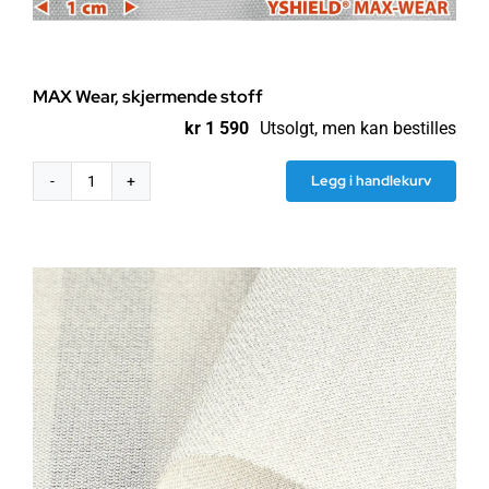
MAX Wear, skjermende stoff
kr
1 590
Utsolgt, men kan bestilles
Legg i handlekurv
MAX
Wear,
skjermende
stoff
antall