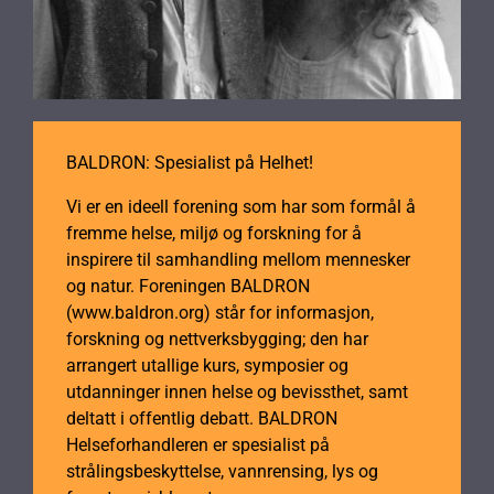
BALDRON: Spesialist på Helhet!
Vi er en ideell forening som har som formål å
fremme helse, miljø og forskning for å
inspirere til samhandling mellom mennesker
og natur. Foreningen BALDRON
(www.baldron.org) står for informasjon,
forskning og nettverksbygging; den har
arrangert utallige kurs, symposier og
utdanninger innen helse og bevissthet, samt
deltatt i offentlig debatt. BALDRON
Helseforhandleren er spesialist på
strålingsbeskyttelse, vannrensing, lys og