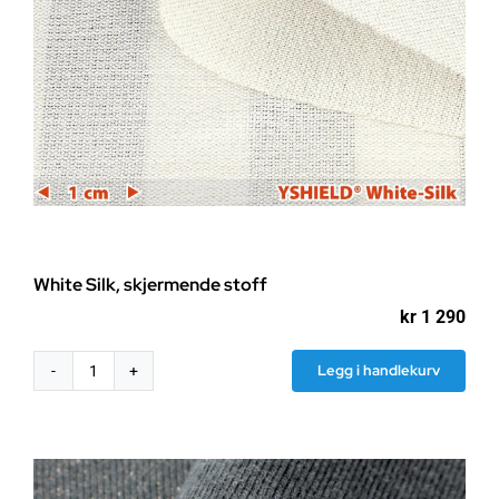
White Silk, skjermende stoff
kr
1 290
Legg i handlekurv
White
Silk,
skjermende
stoff
antall