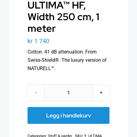
ULTIMA™ HF,
Width 250 cm, 1
meter
kr
1 740
Cotton. 41 dB attenuation. From
Swiss-Shield®. The luxury version of
NATURELL™.
Shielding
fabric
ULTIMA™
Legg i handlekurv
HF,
Width
Categories:
Stoff & gardin
SKU:
Y_ULTIMA