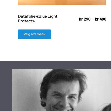
Datafolie «Blue Light
Pr
kr
290
–
kr
490
Protect»
kr
til
Dette
kr
Velg alternativ
produktet
har
flere
varianter.
Alternativene
kan
velges
på
produktsiden