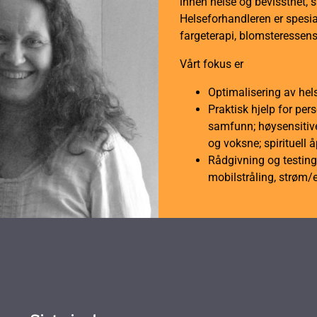
innen helse og bevissthet, 
Helseforhandleren er spesial
fargeterapi, blomsteressens
Vårt fokus er
Optimalisering av hel
Praktisk hjelp for per
samfunn; høysensitive
og voksne; spirituell 
Rådgivning og testing 
mobilstråling, strøm/