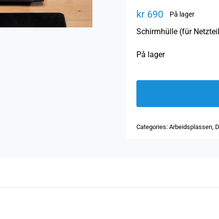
kr
690
På lager
Schirmhülle (für Netztei
På lager
Categories:
Arbeidsplassen
,
D