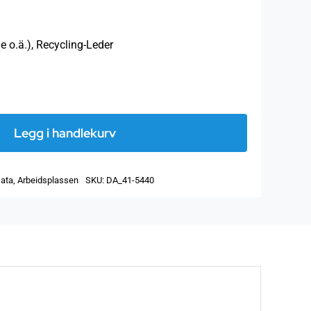
le o.ä.), Recycling-Leder
Skjermende
omslag
Legg i handlekurv
til
nettverksdeler
ata
,
Arbeidsplassen
SKU:
DA_41-5440
i
resirkulert
skinn
antall