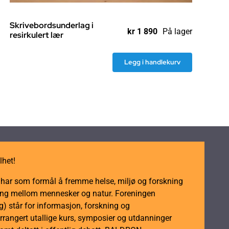
Skrivebordsunderlag i
kr
1 890
På lager
resirkulert lær
Legg i handlekurv
Skrivebordsunderlag
i
resirkulert
lær
antall
lhet!
m har som formål å fremme helse, miljø og forskning
dling mellom mennesker og natur. Foreningen
 står for informasjon, forskning og
rrangert utallige kurs, symposier og utdanninger