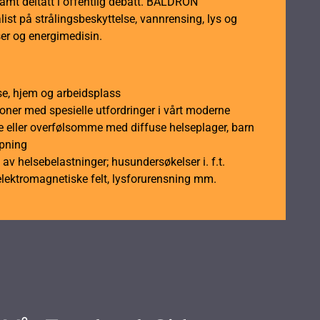
samt deltatt i offentlig debatt. BALDRON
ist på strålingsbeskyttelse, vannrensing, lys og
er og energimedisin.
se, hjem og arbeidsplass
soner med spesielle utfordringer i vårt moderne
 eller overfølsomme med diffuse helseplager, barn
åpning
av helsebelastninger; husundersøkelser i. f.t.
elektromagnetiske felt, lysforurensning mm.