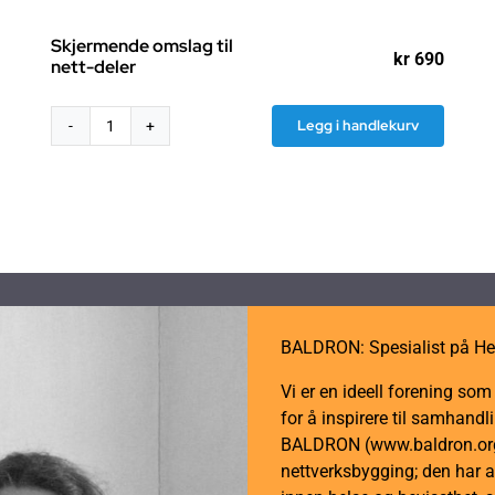
Skjermende omslag til
kr
690
nett-deler
isområde:
 290
Legg i handlekurv
Skjermende
 490
omslag
til
nett-
deler
antall
BALDRON: Spesialist på He
Vi er en ideell forening so
for å inspirere til samhan
BALDRON (www.baldron.org)
nettverksbygging; den har a