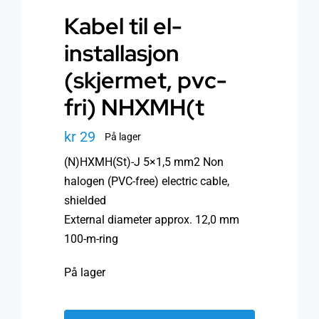
Kabel til el-
installasjon
(skjermet, pvc-
fri) NHXMH(t
kr
29
På lager
(N)HXMH(St)-J 5×1,5 mm2 Non
halogen (PVC-free) electric cable,
shielded
External diameter approx. 12,0 mm
100-m-ring
På lager
Kabel