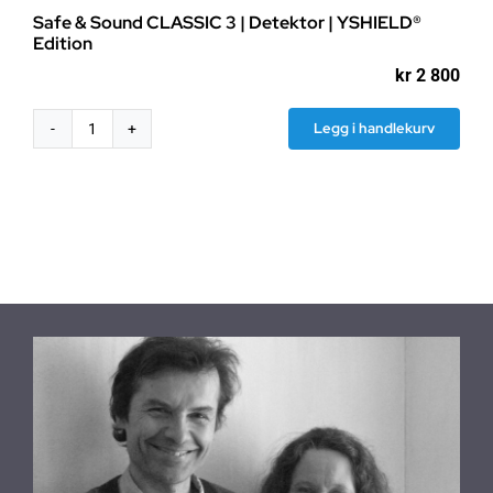
Safe & Sound CLASSIC 3 | Detektor | YSHIELD®
Edition
kr
2 800
Legg i handlekurv
Safe
&
Sound
CLASSIC
3
|
Detektor
|
YSHIELD®
Edition
antall