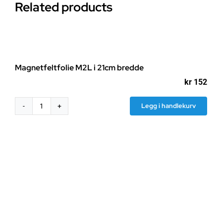
Related products
Magnetfeltfolie M2L i 21cm bredde
kr
152
Legg i handlekurv
Magnetfeltfolie
M2L
i
21cm
bredde
antall