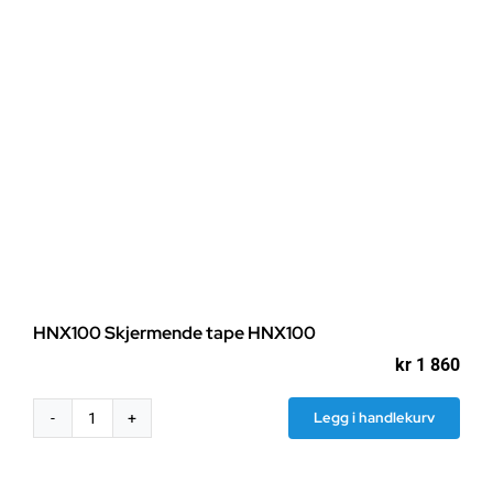
HNX100 Skjermende tape HNX100
kr
1 860
Legg i handlekurv
HNX100
Skjermende
tape