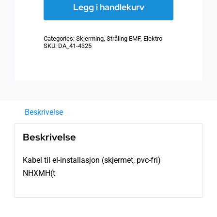
til
Legg i handlekurv
el-
installasjon
Categories:
Skjerming
,
Stråling EMF
,
Elektro
(skjermet,
SKU:
DA_41-4325
pvc-
fri)
NHXMH(t
antall
Beskrivelse
Beskrivelse
Kabel til el-installasjon (skjermet, pvc-fri)
NHXMH(t