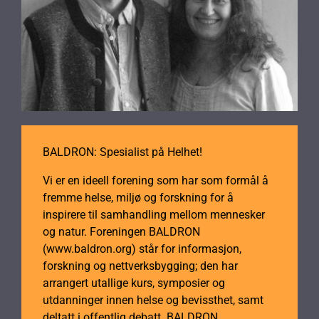
BALDRON: Spesialist på Helhet!
Vi er en ideell forening som har som formål å
fremme helse, miljø og forskning for å
inspirere til samhandling mellom mennesker
og natur. Foreningen BALDRON
(www.baldron.org) står for informasjon,
forskning og nettverksbygging; den har
arrangert utallige kurs, symposier og
utdanninger innen helse og bevissthet, samt
deltatt i offentlig debatt. BALDRON