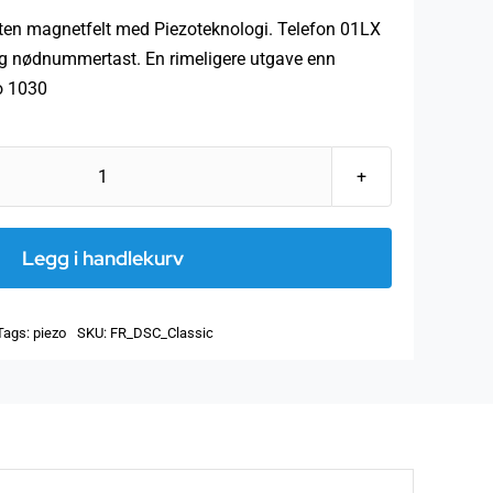
ten magnetfelt med Piezoteknologi. Telefon 01LX
g nødnummertast. En rimeligere utgave enn
o 1030
Piezo
telefon
DSC
Legg i handlekurv
Classic
antall
Tags:
piezo
SKU:
FR_DSC_Classic