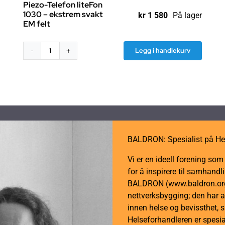
Piezo-Telefon liteFon
1030 – ekstrem svakt
kr
1 580
På lager
EM felt
Legg i handlekurv
Piezo-
Telefon
liteFon
1030
-
ekstrem
svakt
EM
BALDRON: Spesialist på He
felt
Vi er en ideell forening so
antall
for å inspirere til samhan
BALDRON (www.baldron.org)
nettverksbygging; den har a
innen helse og bevissthet, 
Helseforhandleren er spesial