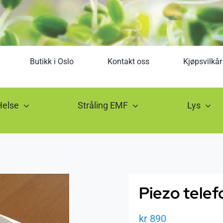
Butikk i Oslo
Kontakt oss
Kjøpsvilkår
Helse
Stråling EMF
Lys
Piezo telef
kr
890