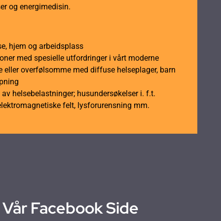
er og energimedisin.
se, hjem og arbeidsplass
soner med spesielle utfordringer i vårt moderne
 eller overfølsomme med diffuse helseplager, barn
åpning
av helsebelastninger; husundersøkelser i. f.t.
elektromagnetiske felt, lysforurensning mm.
Vår Facebook Side