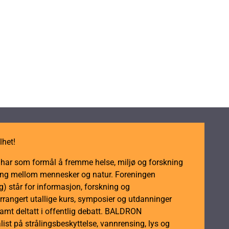
lhet!
m har som formål å fremme helse, miljø og forskning
dling mellom mennesker og natur. Foreningen
 står for informasjon, forskning og
rrangert utallige kurs, symposier og utdanninger
samt deltatt i offentlig debatt. BALDRON
ist på strålingsbeskyttelse, vannrensing, lys og