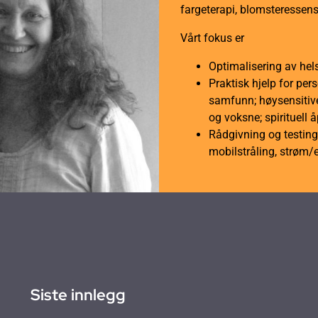
fargeterapi, blomsteressens
Vårt fokus er
Optimalisering av hel
Praktisk hjelp for per
samfunn; høysensitive
og voksne; spirituell 
Rådgivning og testing 
mobilstråling, strøm/
Siste innlegg