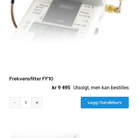
Frekvensfilter FF10
kr
9 495
Utsolgt, men kan bestilles
Legg i handlekurv
Frekvensfilter
FF10
antall