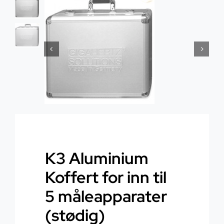
Helse
Om oss
Stråling EMF
Butikk i Oslo
Lys
Kontakt oss
Vann
Kjøpsvilkår
Media & Events
Nyheter
K3 Aluminium
Koffert for inn til
Kurs
5 måleapparater
(stødig)
WooCommerce Cart