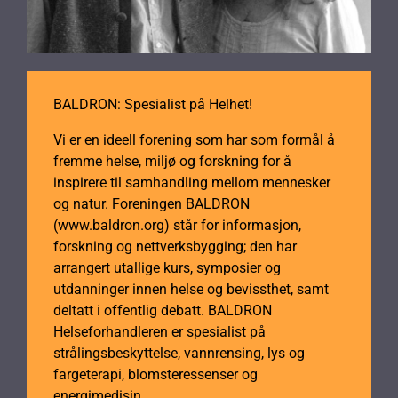
BALDRON: Spesialist på Helhet!
Vi er en ideell forening som har som formål å
fremme helse, miljø og forskning for å
inspirere til samhandling mellom mennesker
og natur. Foreningen BALDRON
(www.baldron.org) står for informasjon,
forskning og nettverksbygging; den har
arrangert utallige kurs, symposier og
utdanninger innen helse og bevissthet, samt
deltatt i offentlig debatt. BALDRON
Helseforhandleren er spesialist på
strålingsbeskyttelse, vannrensing, lys og
fargeterapi, blomsteressenser og
energimedisin.