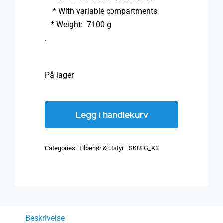
* With variable compartments
* Weight: 7100 g
.
På lager
K3
Aluminium
Legg i handlekurv
Koffert
for
Categories:
Tilbehør & utstyr
SKU:
G_K3
inn
til
5
måleapparater
(stødig)
Beskrivelse
antall