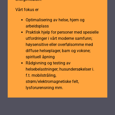
Vårt fokus er
Optimalisering av helse, hjem og
arbeidsplass
Praktisk hjelp for personer med spesielle
utfordringer i vårt moderne samfunn;
høysensitive eller overfølsomme med
diffuse helseplager, barn og voksne;
spirituell åpning
Rådgivning og testing av
helsebelastninger; husundersøkelser i.
f.t. mobilstråling,
strøm/elektromagnetiske felt,
lysforurensning mm.