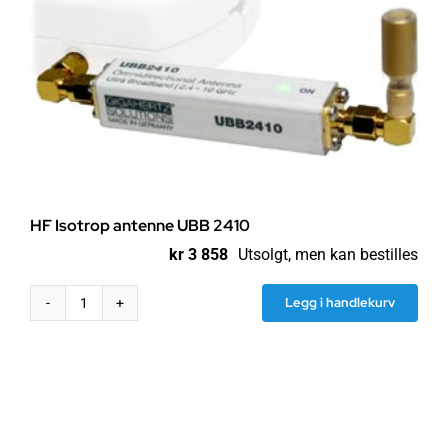
HF Isotrop antenne UBB 2410
kr
3 858
Utsolgt, men kan bestilles
Legg i handlekurv
HF
Isotrop
antenne
UBB
2410
antall