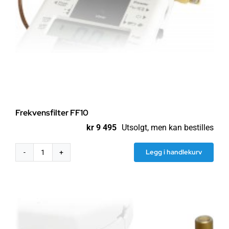
Frekvensfilter FF10
kr
9 495
Utsolgt, men kan bestilles
Legg i handlekurv
Frekvensfilter
FF10
antall