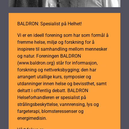
BALDRON: Spesialist på Helhet!
Vi er en ideell forening som har som formål å
fremme helse, miljø og forskning for å
inspirere til samhandling mellom mennesker
og natur. Foreningen BALDRON
(www.baldron.org) står for informasjon,
forskning og nettverksbygging; den har
arrangert utallige kurs, symposier og
utdanninger innen helse og bevissthet, samt
deltatt i offentlig debatt. BALDRON
Helseforhandleren er spesialist på
strålingsbeskyttelse, vannrensing, lys og
fargeterapi, blomsteressenser og
energimedisin.