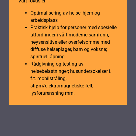
Vårt fokus er
Optimalisering av helse, hjem og
arbeidsplass
Praktisk hjelp for personer med spesielle
utfordringer i vårt moderne samfunn;
høysensitive eller overfølsomme med
diffuse helseplager, barn og voksne;
spirituell åpning
Rådgivning og testing av
helsebelastninger; husundersøkelser i.
f.t. mobilstråling,
strøm/elektromagnetiske felt,
lysforurensning mm.