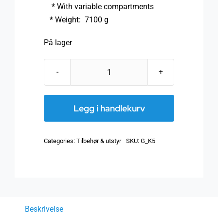
* With variable compartments
* Weight: 7100 g
På lager
K5
Romslig
Plastkoffert
Legg i handlekurv
for
2
Categories:
Tilbehør & utstyr
SKU:
G_K5
måleapparater
antall
Beskrivelse