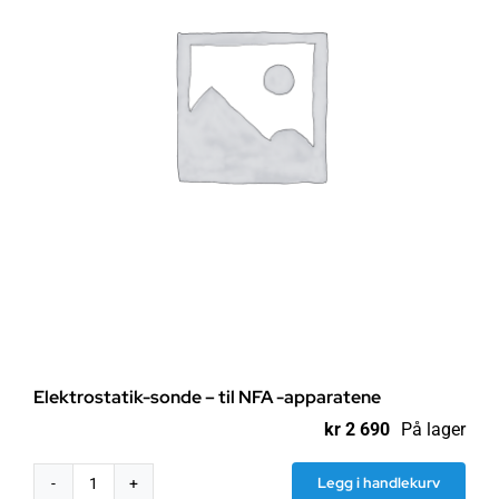
Elektrostatik-sonde – til NFA -apparatene
kr
2 690
På lager
Legg i handlekurv
Elektrostatik-