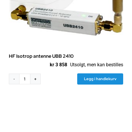
HF Isotrop antenne UBB 2410
kr
3 858
Utsolgt, men kan bestilles
Legg i handlekurv
HF
Isotrop
antenne
UBB
2410
antall