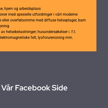
se, hjem og arbeidsplass
soner med spesielle utfordringer i vårt moderne
 eller overfølsomme med diffuse helseplager, barn
åpning
av helsebelastninger; husundersøkelser i. f.t.
elektromagnetiske felt, lysforurensning mm.
Vår Facebook Side