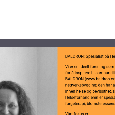
BALDRON: Spesialist på He
Vi er en ideell forening so
for å inspirere til samhan
BALDRON (www.baldron.org)
nettverksbygging; den har a
innen helse og bevissthet, 
Helseforhandleren er spesial
fargeterapi, blomsteressens
Vårt fokus er