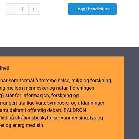
Legg i handlekurv
Elektrostatik-
sonde
-
til
NFA
-
apparatene
antall
lhet!
m har som formål å fremme helse, miljø og forskning
dling mellom mennesker og natur. Foreningen
 står for informasjon, forskning og
rrangert utallige kurs, symposier og utdanninger
samt deltatt i offentlig debatt. BALDRON
ist på strålingsbeskyttelse, vannrensing, lys og
er og energimedisin.