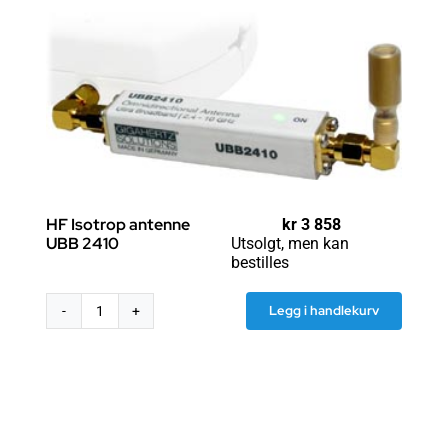
HF Isotrop antenne
kr
3 858
UBB 2410
Utsolgt, men kan
bestilles
Legg i handlekurv
HF
Isotrop
antenne
UBB
2410
antall