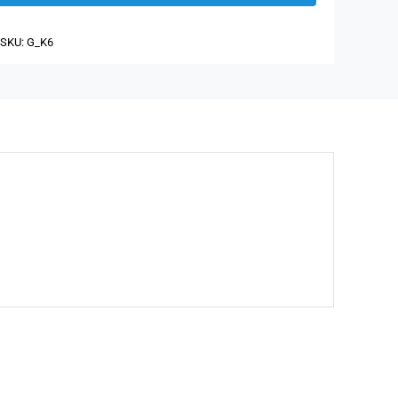
for
SKU:
G_K6
proffe
måleapparater
-
ekstra
lett
antall