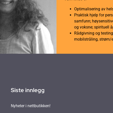
Optimalisering av hel
Praktisk hjelp for per
samfunn; høysensitive
og voksne; spirituell 
Rådgivning og testing 
mobilstråling, strøm/
Siste innlegg
Nyheter i nettbutikken!