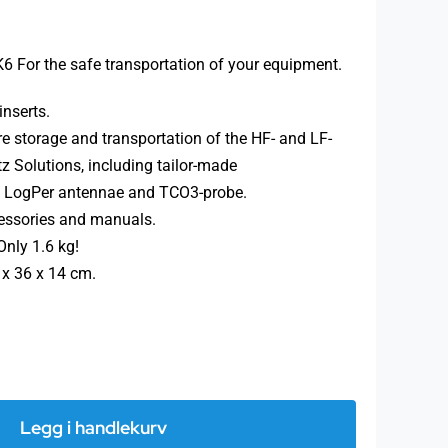
K6 For the safe transportation of your equipment.
inserts.
e storage and transportation of the HF- and LF-
z Solutions, including tailor-made
e LogPer antennae and TCO3-probe.
cessories and manuals.
ly 1.6 kg!
 x 36 x 14 cm.
K6
Stor
Legg i handlekurv
plastkoffert