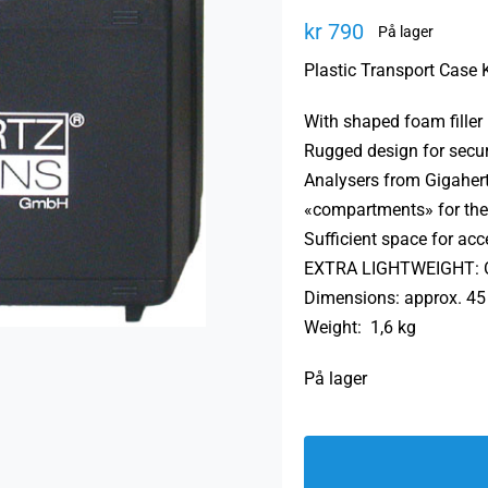
kr
790
På lager
Plastic Transport Case 
With shaped foam filler 
Rugged design for secur
Analysers from Gigahert
«compartments» for th
Sufficient space for ac
EXTRA LIGHTWEIGHT: On
Dimensions: approx. 45
Weight: 1,6 kg
På lager