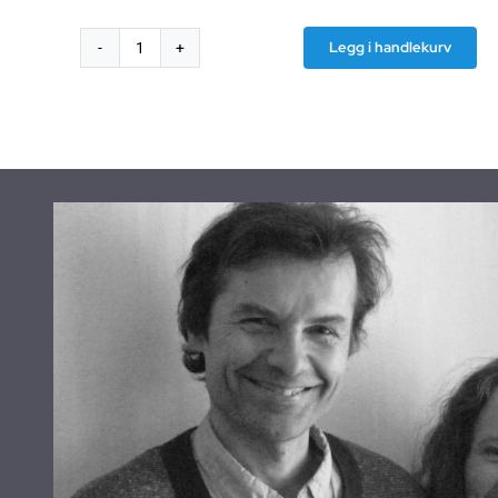
Legg i handlekurv
Frekvensfilter
FF10
antall