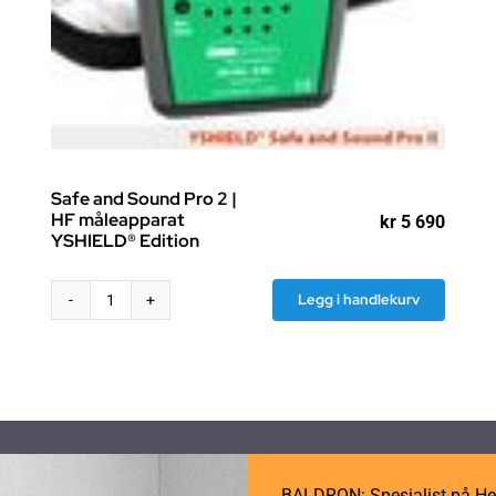
Safe and Sound Pro 2 |
HF måleapparat
kr
5 690
YSHIELD® Edition
Legg i handlekurv
Safe
and
Sound
Pro
2
|
HF
måleapparat
BALDRON: Spesialist på He