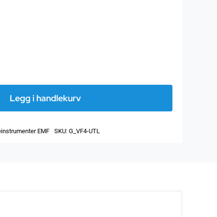
Utleie
av
Legg i handlekurv
VF
4
instrumenter EMF
SKU:
G_VF4-UTL
Variabel
Frekvensfilter
for
alle
HF
(HF35
opp