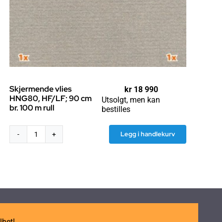
Skjermende vlies
kr
18 990
HNG80, HF/LF; 90 cm
Utsolgt, men kan
br. 100 m rull
bestilles
Legg i handlekurv
Skjermende
vlies
HNG80,
HF/LF;
90
cm
br.
100
lhet!