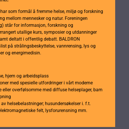
m
m har som formål å fremme helse, miljø og forskning
rull
dling mellom mennesker og natur. Foreningen
antall
 står for informasjon, forskning og
rrangert utallige kurs, symposier og utdanninger
samt deltatt i offentlig debatt. BALDRON
ist på strålingsbeskyttelse, vannrensing, lys og
er og energimedisin.
se, hjem og arbeidsplass
soner med spesielle utfordringer i vårt moderne
 eller overfølsomme med diffuse helseplager, barn
åpning
av helsebelastninger; husundersøkelser i. f.t.
elektromagnetiske felt, lysforurensning mm.