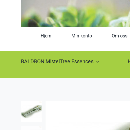
Hjem
Min konto
Om oss
BALDRON MistelTree Essences