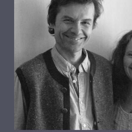
YSHIELD®
Edition
antall