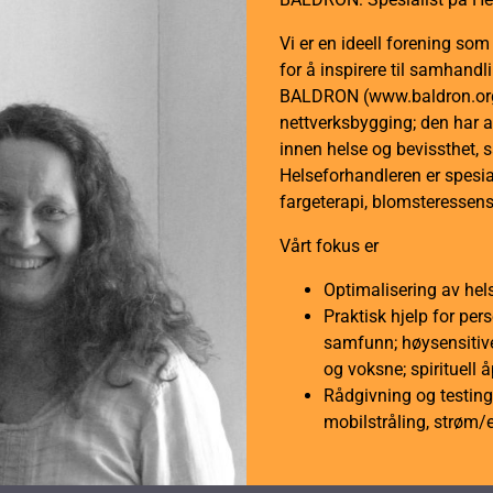
YSHIELD®
Vi er en ideell forening so
Edition
for å inspirere til samhan
antall
BALDRON (www.baldron.org)
nettverksbygging; den har a
innen helse og bevissthet, 
Helseforhandleren er spesial
fargeterapi, blomsteressens
Vårt fokus er
Optimalisering av hel
Praktisk hjelp for per
samfunn; høysensitive
og voksne; spirituell 
Rådgivning og testing 
mobilstråling, strøm/