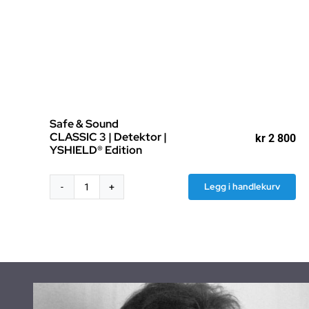
Safe & Sound
CLASSIC 3 | Detektor |
kr
2 800
YSHIELD® Edition
Legg i handlekurv
Safe
&
Sound
CLASSIC
3
|
Detektor
|