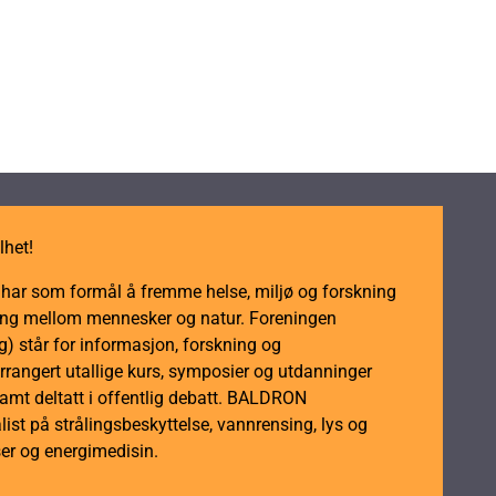
lhet!
m har som formål å fremme helse, miljø og forskning
dling mellom mennesker og natur. Foreningen
 står for informasjon, forskning og
rrangert utallige kurs, symposier og utdanninger
samt deltatt i offentlig debatt. BALDRON
ist på strålingsbeskyttelse, vannrensing, lys og
er og energimedisin.