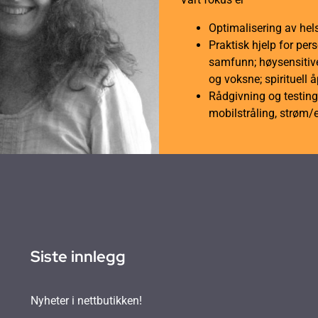
Optimalisering av hel
Praktisk hjelp for per
samfunn; høysensitive
og voksne; spirituell 
Rådgivning og testing 
mobilstråling, strøm/
Siste innlegg
Nyheter i nettbutikken!