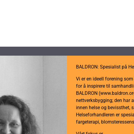
BALDRON: Spesialist på He
Vi er en ideell forening so
for å inspirere til samhan
BALDRON (www.baldron.org)
nettverksbygging; den har a
innen helse og bevissthet, 
Helseforhandleren er spesial
fargeterapi, blomsteressens
Vårt fokus er