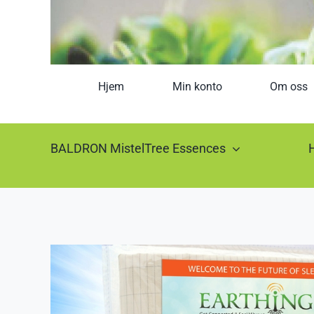
Hjem
Min konto
Om oss
BALDRON MistelTree Essences