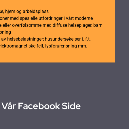
se, hjem og arbeidsplass
soner med spesielle utfordringer i vårt moderne
 eller overfølsomme med diffuse helseplager, barn
åpning
av helsebelastninger; husundersøkelser i. f.t.
elektromagnetiske felt, lysforurensning mm.
Vår Facebook Side