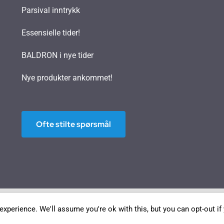
Parsival inntrykk
Essensielle tider!
BALDRON i nye tider
Nye produkter ankommet!
Ofte stilte spørsmål
Norwegian Bokmål
English
Deutsch
Français
xperience. We'll assume you're ok with this, but you can opt-out if